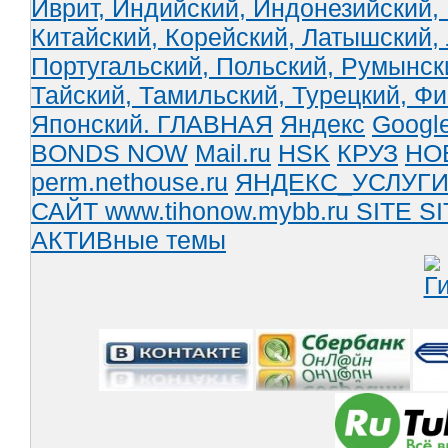
Иврит,
Индийский,
Индонезийский,
Китайский,
Корейский,
Латышский,
Португальский,
Польский,
Румынск
Тайский,
Тамильский,
Турецкий,
Фи
Японский.
ГЛАВНАЯ
Яндекс
Googl
BONDS NOW
Mail.ru
HSK
КРУЗ
НО
perm.nethouse.ru
ЯНДЕКС_УСЛУГ
САЙТ www.tihonow.mybb.ru
SITE
SI
АКТИВные темы