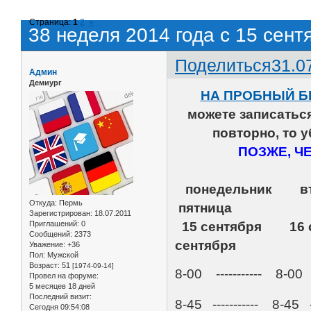
Страница:
1
2
»
38 неделя 2014 года с 15 сент
Поделиться
31.0
Админ
Демиург
НА ПРОБНЫЙ Б
можете записать
повторно, то 
ПОЗЖЕ, Ч
понедельни
Откуда:
Пермь
пятница
Зарегистрирован
: 18.07.2011
Приглашений:
0
15 сентября 16 
Сообщений:
2373
сентября
Уважение:
+36
Пол:
Мужской
Возраст:
51
[1974-09-14]
8-00 ----------- 8-00 -
Провел на форуме:
5 месяцев 18 дней
Последний визит:
8-45 ----------- 8-45 -
Сегодня 09:54:08