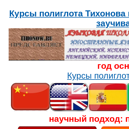
Курсы полиглота Тихонова
заучив
год ос
Курсы полигл
научный подход: 