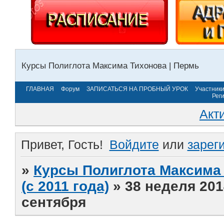
Курсы Полиглота Максима Тихонова | Пермь
ГЛАВНАЯ
Форум
ЗАПИСАТЬСЯ НА ПРОБНЫЙ УРОК
Участник
Рег
Акт
Привет, Гость!
Войдите
или
зарег
»
Курсы Полиглота Максима 
(с 2011 года)
»
38 неделя 201
сентября