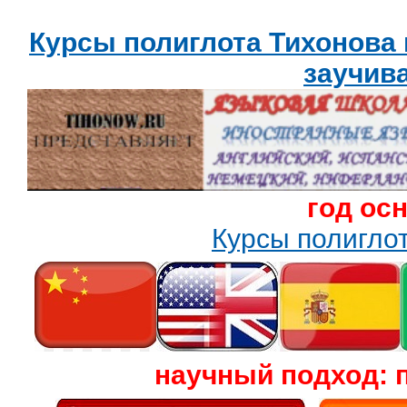
Курсы полиглота Тихонова
заучив
год ос
Курсы полигл
научный подход: 