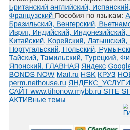
Британский английский,
Испанский
Французский
Пособия по языкам:
А
Бразильский,
Венгерский,
Вьетнам
Иврит,
Индийский,
Индонезийский,
Китайский,
Корейский,
Латышский,
Португальский,
Польский,
Румынск
Тайский,
Тамильский,
Турецкий,
Фи
Японский.
ГЛАВНАЯ
Яндекс
Googl
BONDS NOW
Mail.ru
HSK
КРУЗ
НО
perm.nethouse.ru
ЯНДЕКС_УСЛУГ
САЙТ www.tihonow.mybb.ru
SITE
SI
АКТИВные темы