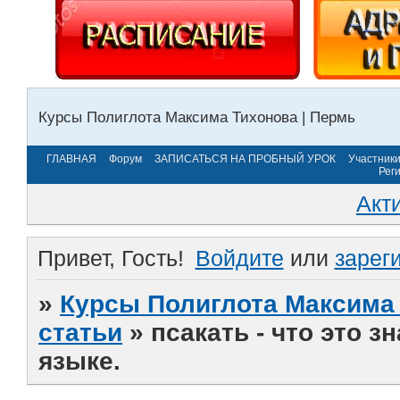
Курсы Полиглота Максима Тихонова | Пермь
ГЛАВНАЯ
Форум
ЗАПИСАТЬСЯ НА ПРОБНЫЙ УРОК
Участник
Рег
Акт
Привет, Гость!
Войдите
или
зарег
»
Курсы Полиглота Максима 
статьи
»
псакать - что это 
языке.