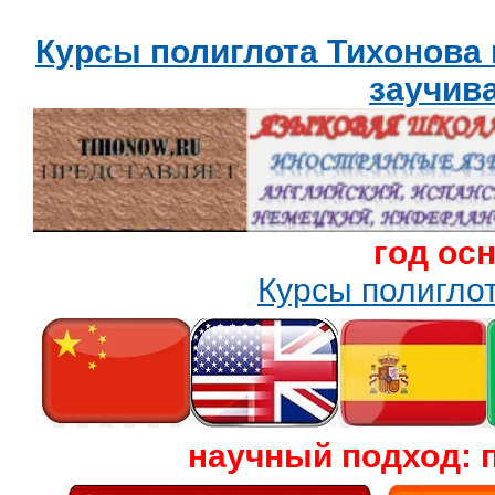
Курсы полиглота Тихонова
заучив
год ос
Курсы полигл
научный подход: 