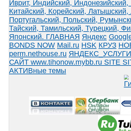
Иврит,
Индийский,
Индонезийский,
Китайский,
Корейский,
Латышский,
Португальский,
Польский,
Румынск
Тайский,
Тамильский,
Турецкий,
Фи
Японский.
ГЛАВНАЯ
Яндекс
Googl
BONDS NOW
Mail.ru
HSK
КРУЗ
НО
perm.nethouse.ru
ЯНДЕКС_УСЛУГ
САЙТ www.tihonow.mybb.ru
SITE
SI
АКТИВные темы