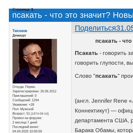
Страница:
1
псакать - что это значит? Новы
Поделиться
31.0
Тихонов
Демиург
псакать - чт
Псакать
- говорить 
говорить глупости, 
Слово "
псакать
" про
Откуда:
Пермь
Зарегистрирован
: 26.06.2012
Приглашений:
0
(англ. Jennifer Rene «
Сообщений:
1294
Уважение:
+28
Пол:
Мужской
Коннектикут) — офиц
Возраст:
51
[1974-09-14]
Провел на форуме:
департамента США, 
2 месяца 7 дней
Последний визит:
Барака Обамы, котор
04.04.2025 10:00:59