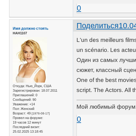
0
Поделиться
10.0
Имя должно стоять
НАН1107
L'un des meilleurs films
un scénario. Les acteur
Один из самых лучши
сюжет, классный сцен
One of the best movies 
Откуда:
Нью_Йорк, США
script. The Actors. All 
Зарегистрирован
: 18.07.2011
Приглашений:
0
Сообщений:
90
Уважение:
+14
Мой любимый форум
Пол:
Женский
Возраст:
49
[1976-08-17]
0
Провел на форуме:
19 часов 12 минут
Последний визит:
25.02.2025 13:18:45