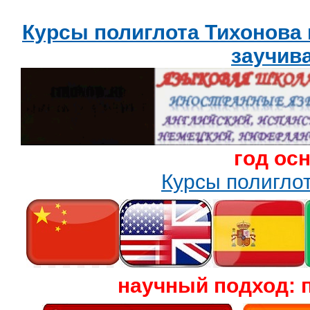
Курсы полиглота Тихонова
заучив
год ос
Курсы полигл
научный подход: 