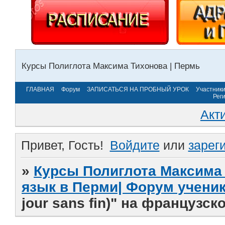
Курсы Полиглота Максима Тихонова | Пермь
ГЛАВНАЯ
Форум
ЗАПИСАТЬСЯ НА ПРОБНЫЙ УРОК
Участник
Рег
Акт
Привет, Гость!
Войдите
или
зарег
»
Курсы Полиглота Максима 
язык в Перми| Форум учени
jour sans fin)" на французс