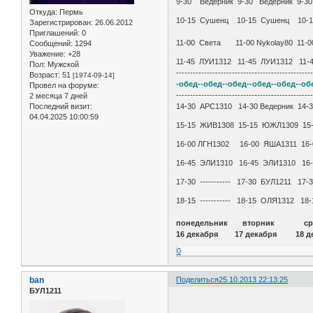
9-30 Ведерник 9-30 Ведерник 9-3
Откуда:
Пермь
10-15 Сушенц 10-15 Сушенц 10
Зарегистрирован
: 26.06.2012
Приглашений:
0
11-00 Света 11-00 Nykolay80 11
Сообщений:
1294
Уважение:
+28
11-45 ЛУИ1312 11-45 ЛУИ1312 11-
Пол:
Мужской
------------------------------------------------
Возраст:
51
[1974-09-14]
-обед--обед--обед--обед--обед--об
Провел на форуме:
------------------------------------------------
2 месяца 7 дней
Последний визит:
14-30 АРС1310 14-30 Ведерник 14
04.04.2025 10:00:59
15-15 ЖИВ1308 15-15 ЮЖЛ1309 15
16-00 ЛГН1302 16-00 ЯША1311 16-0
16-45 ЭЛИ1310 16-45 ЭЛИ1310 16
17-30 ----------- 17-30 БУЛ1211 1
18-15 ----------- 18-15 ОЛЯ1312 18
понедельник вторник
16 декабря 17 декабря 18 д
0
ban
Поделиться
25.10.2013 22:13:25
БУЛ1211