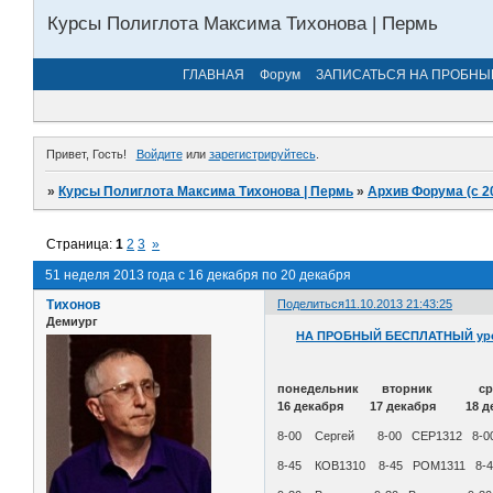
Курсы Полиглота Максима Тихонова | Пермь
ГЛАВНАЯ
Форум
ЗАПИСАТЬСЯ НА ПРОБНЫ
Привет, Гость!
Войдите
или
зарегистрируйтесь
.
»
Курсы Полиглота Максима Тихонова | Пермь
»
Архив Форума (с 2
Страница:
1
2
3
»
51 неделя 2013 года с 16 декабря по 20 декабря
Тихонов
Поделиться
11.10.2013 21:43:25
Демиург
НА ПРОБНЫЙ БЕСПЛАТНЫЙ уро
понедельник вторник
16 декабря 17 декабря 18 д
8-00 Cергей 8-00 СЕР1312 8-0
8-45 КОВ1310 8-45 РОМ1311 8-45 