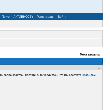
Поиск
АКТИВНОСТЬ
Регистрация
Войти
Тема закрыта
1
 записываетесь повторно, то убедитесь, что Вы следуете
Правилам