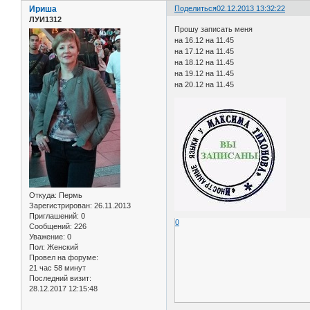
Ириша
Поделиться
02.12.2013 13:32:22
ЛУИ1312
Прошу записать меня
на 16.12 на 11.45
на 17.12 на 11.45
на 18.12 на 11.45
на 19.12 на 11.45
на 20.12 на 11.45
Откуда:
Пермь
Зарегистрирован
: 26.11.2013
Приглашений:
0
0
Сообщений:
226
Уважение:
0
Пол:
Женский
Провел на форуме:
21 час 58 минут
Последний визит:
28.12.2017 12:15:48