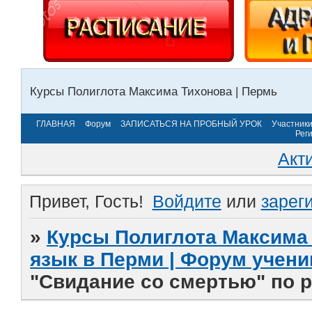
Курсы Полиглота Максима Тихонова | Пермь
ГЛАВНАЯ
Форум
ЗАПИСАТЬСЯ НА ПРОБНЫЙ УРОК
Участник
Рег
Акт
Привет, Гость!
Войдите
или
зарег
»
Курсы Полиглота Максима 
язык в Перми | Форум учени
"Свидание со смертью" по р