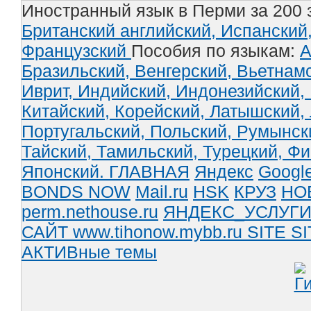
Иностранный язык в Перми за 200 
Британский английский,
Испанский
Французский
Пособия по языкам:
А
Бразильский,
Венгерский,
Вьетнам
Иврит,
Индийский,
Индонезийский,
Китайский,
Корейский,
Латышский,
Португальский,
Польский,
Румынск
Тайский,
Тамильский,
Турецкий,
Фи
Японский.
ГЛАВНАЯ
Яндекс
Googl
BONDS NOW
Mail.ru
HSK
КРУЗ
НО
perm.nethouse.ru
ЯНДЕКС_УСЛУГ
САЙТ www.tihonow.mybb.ru
SITE
SI
АКТИВные темы