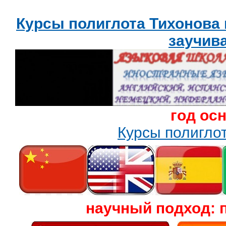
Курсы полиглота Тихонова
заучив
год ос
Курсы полигл
научный подход: 