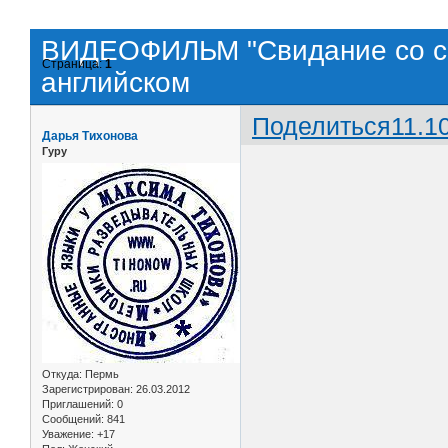
ВИДЕОФИЛЬМ "Свидание со сме
Страница:
1
английском
Поделиться
11.1
Дарья Тихонова
Гуру
Откуда:
Пермь
Зарегистрирован
: 26.03.2012
Приглашений:
0
Сообщений:
841
Уважение:
+17