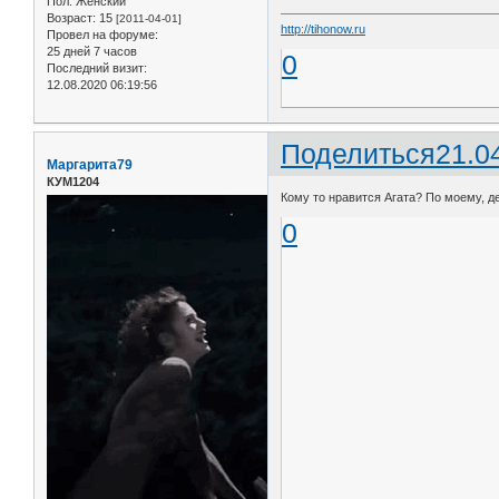
Пол:
Женский
Возраст:
15
[2011-04-01]
http://tihonow.ru
Провел на форуме:
25 дней 7 часов
0
Последний визит:
12.08.2020 06:19:56
Поделиться
21.0
Маргарита79
КУМ1204
Кому то нравится Агата? По моему, дет
0