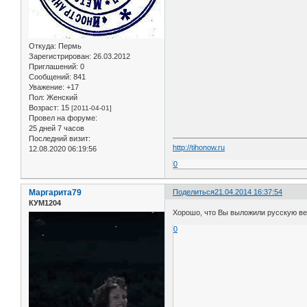
Откуда:
Пермь
Зарегистрирован
: 26.03.2012
Приглашений:
0
Сообщений:
841
Уважение:
+17
Пол:
Женский
Возраст:
15
[2011-04-01]
Провел на форуме:
25 дней 7 часов
Последний визит:
http://tihonow.ru
12.08.2020 06:19:56
0
Маргарита79
Поделиться
21.04.2014 16:37:54
КУМ1204
Хорошо, что Вы выложили русскую в
0