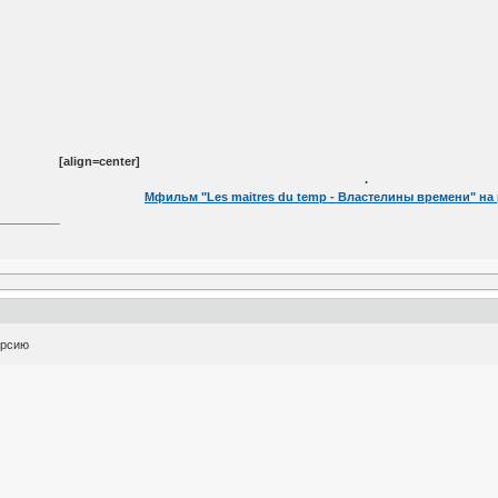
[align=center]
.
Мфильм "Les maitres du temp - Властелины времени" на
ерсию