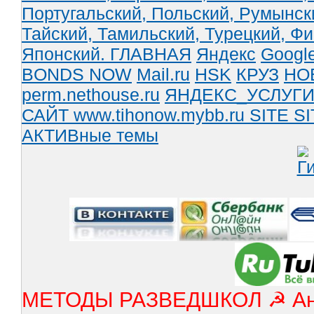
Португальский,
Польский,
Румынск
Тайский,
Тамильский,
Турецкий,
Фи
Японский.
ГЛАВНАЯ
Яндекс
Googl
BONDS NOW
Mail.ru
HSK
КРУЗ
НО
perm.nethouse.ru
ЯНДЕКС_УСЛУГ
САЙТ www.tihonow.mybb.ru
SITE
SI
АКТИВные темы
МЕТОДЫ РАЗВЕДШКОЛ ☭ Англ