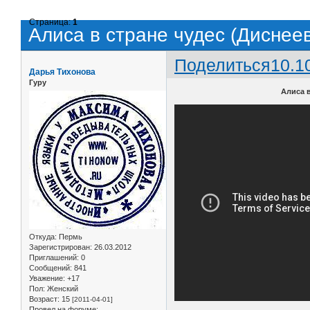
Страница:
1
Алиса в стране чудес (Диснее
Поделиться
10.1
Дарья Тихонова
Гуру
Алиса в
Откуда:
Пермь
Зарегистрирован
: 26.03.2012
Приглашений:
0
Сообщений:
841
Уважение:
+17
Пол:
Женский
Возраст:
15
[2011-04-01]
Провел на форуме: