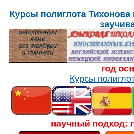
Курсы полиглота Тихонова
заучив
год ос
Курсы полигл
научный подход: 