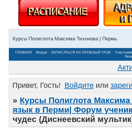
Курсы Полиглота Максима Тихонова | Пермь
ГЛАВНАЯ
Форум
ЗАПИСАТЬСЯ НА ПРОБНЫЙ УРОК
Участник
Рег
Акт
Привет, Гость!
Войдите
или
зарег
»
Курсы Полиглота Максима 
язык в Перми| Форум учени
чудес (Диснеевский мультик