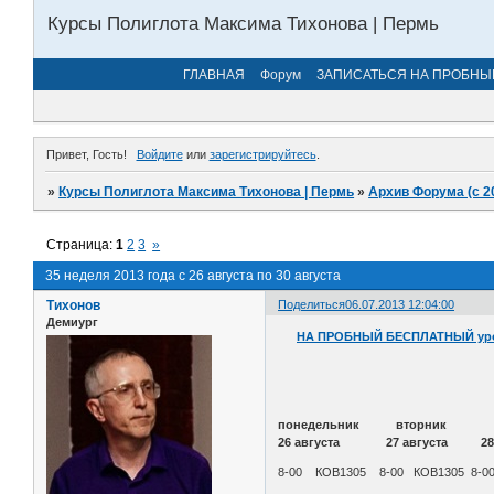
Курсы Полиглота Максима Тихонова | Пермь
ГЛАВНАЯ
Форум
ЗАПИСАТЬСЯ НА ПРОБНЫ
Привет, Гость!
Войдите
или
зарегистрируйтесь
.
»
Курсы Полиглота Максима Тихонова | Пермь
»
Архив Форума (с 2
Страница:
1
2
3
»
35 неделя 2013 года с 26 августа по 30 августа
Тихонов
Поделиться
06.07.2013 12:04:00
Демиург
НА ПРОБНЫЙ БЕСПЛАТНЫЙ уро
понедельник вторни
26 августа 27 августа 28 
8-00 КОВ1305 8-00 КОВ1305 8-0