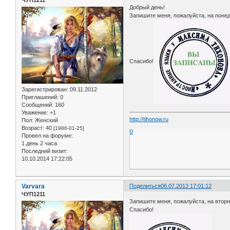
ЧУП1211
Добрый день!
Запишите меня, пожалуйста, на понеде
Спасибо!
Зарегистрирован
: 09.11.2012
Приглашений:
0
Сообщений:
160
Уважение:
+1
http://tihonow.ru
Пол:
Женский
Возраст:
40
[1986-01-25]
0
Провел на форуме:
1 день 2 часа
Последний визит:
10.10.2014 17:22:05
Varvara
Поделиться
06.07.2013 17:01:12
ЧУП1211
Запишите меня, пожалуйста, на вторни
Спасибо!