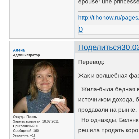
épouser une princesse
http://tihonow.ru/pag
0
Поделиться
30.0
Алёна
Администратор
Перевод:
Жак и волшебная фа
Жила-была бедная вд
источником дохода, б
продавали на рынке.
Откуда:
Пермь
Но однажды, Белянк
Зарегистрирован
: 18.07.2011
Приглашений:
0
решила продать коров
Сообщений:
160
Уважение:
+11