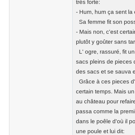
très forte:
- Hum, hum ça sent la c
Sa femme fit son possib
- Mais non, c'est certa
plutôt y goûter sans ta
L' ogre, rassuré, fit un
sacs pleins de pieces d
des sacs et se sauva e
Grâce à ces pieces d'
certain temps. Mais un 
au château pour refair
passa comme la premièr
dans le poêle d'où il po
une poule et lui dit: