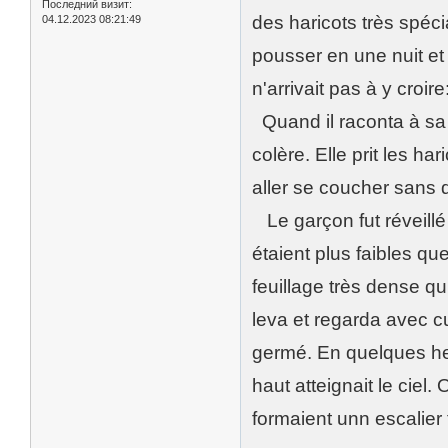
Последний визит:
des haricots très spéci
04.12.2023 08:21:49
pousser en une nuit et 
n'arrivait pas à y croire
Quand il raconta à sa mè
colère. Elle prit les ha
aller se coucher sans d
Le garçon fut réveillé 
étaient plus faibles qu
feuillage très dense q
leva et regarda avec cur
germé. En quelques heu
haut atteignait le ciel.
formaient unn escalier 