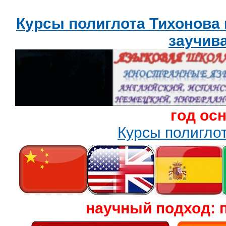
Курсы полиглота Тихонова
заучив
год ос
Курсы полигл
научный подход: 