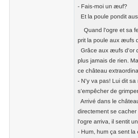
- Fais-moi un æuf?
Et la poule pondit aus
Quand l'ogre et sa fe
prit la poule aux æufs 
Grâce aux æufs d'or q
plus jamais de rien. M
ce château extraordina
- N'y va pas! Lui dit sa
s'empêcher de grimper 
Arrivé dans le château,
directement se cacher
l'ogre arriva, il sentit 
- Hum, hum ça sent la ch