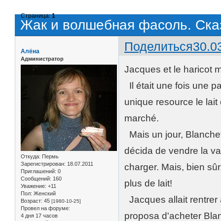
Страница:
1
Жак и волшебная фасоль. Ска
Поделиться
30.0
Алёна
Администратор
Jacques et le haricot 
Il était une fois une 
unique resource le lait
marché.
Mais un jour, Blanche
décida de vendre la va
Откуда:
Пермь
Зарегистрирован
: 18.07.2011
charger. Mais, bien sû
Приглашений:
0
Сообщений:
160
plus de lait!
Уважение:
+11
Пол:
Женский
Jacques allait rentrer à
Возраст:
45
[1980-10-25]
Провел на форуме:
proposa d'acheter Blan
4 дня 17 часов