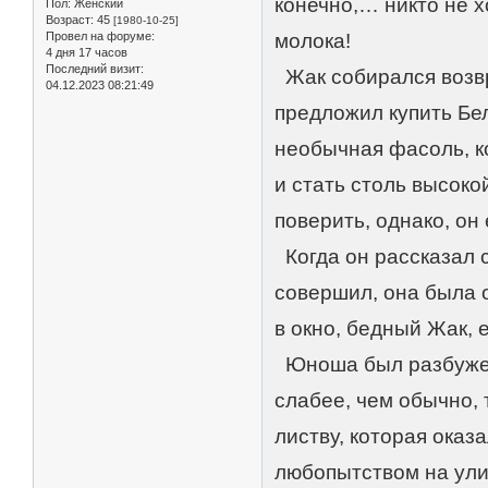
конечно,… никто не х
Пол:
Женский
Возраст:
45
[1980-10-25]
Провел на форуме:
молока!
4 дня 17 часов
Последний визит:
Жак собирался возвр
04.12.2023 08:21:49
предложил купить Бел
необычная фасоль, к
и стать столь высоко
поверить, однако, он
Когда он рассказал с
совершил, она была 
в окно, бедный Жак, 
Юноша был разбужен 
слабее, чем обычно, 
листву, которая оказ
любопытством на улиц