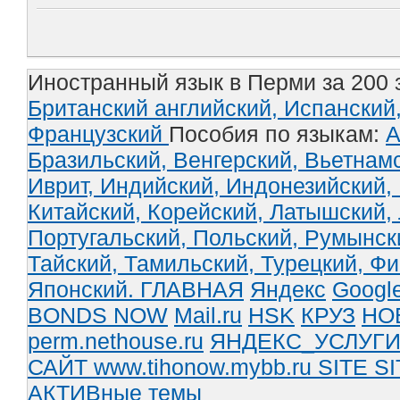
Иностранный язык в Перми за 200 
Британский английский,
Испанский
Французский
Пособия по языкам:
А
Бразильский,
Венгерский,
Вьетнам
Иврит,
Индийский,
Индонезийский,
Китайский,
Корейский,
Латышский,
Португальский,
Польский,
Румынск
Тайский,
Тамильский,
Турецкий,
Фи
Японский.
ГЛАВНАЯ
Яндекс
Googl
BONDS NOW
Mail.ru
HSK
КРУЗ
НО
perm.nethouse.ru
ЯНДЕКС_УСЛУГ
САЙТ www.tihonow.mybb.ru
SITE
SI
АКТИВные темы