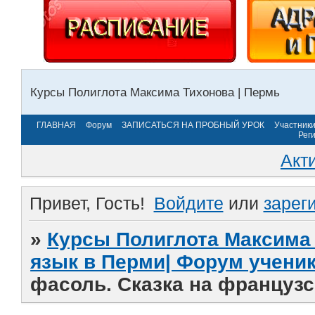
Курсы Полиглота Максима Тихонова | Пермь
ГЛАВНАЯ
Форум
ЗАПИСАТЬСЯ НА ПРОБНЫЙ УРОК
Участник
Рег
Акт
Привет, Гость!
Войдите
или
зарег
»
Курсы Полиглота Максима 
язык в Перми| Форум учени
фасоль. Сказка на французс