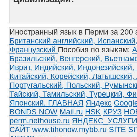
Иностранный язык в Перми за 200 
Британский английский,
Испанский
Французский
Пособия по языкам:
А
Бразильский,
Венгерский,
Вьетнам
Иврит,
Индийский,
Индонезийский,
Китайский,
Корейский,
Латышский,
Португальский,
Польский,
Румынск
Тайский,
Тамильский,
Турецкий,
Фи
Японский.
ГЛАВНАЯ
Яндекс
Googl
BONDS NOW
Mail.ru
HSK
КРУЗ
НО
perm.nethouse.ru
ЯНДЕКС_УСЛУГ
САЙТ www.tihonow.mybb.ru
SITE
SI