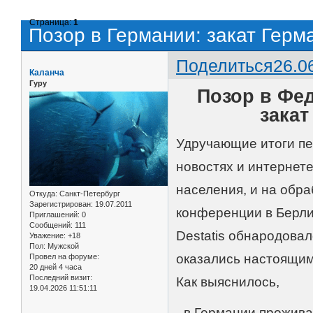
Страница:
1
Позор в Германии: закат Гер
Поделиться
26.0
Каланча
Гуру
Позор в Фе
зака
Удручающие итоги пе
новостях и интернете
населения, и на обра
Откуда:
Санкт-Петербург
Зарегистрирован
: 19.07.2011
конференции в Берли
Приглашений:
0
Сообщений:
111
Destatis обнародова
Уважение:
+18
Пол:
Мужской
оказались настоящим
Провел на форуме:
20 дней 4 часа
Последний визит:
Как выяснилось,
19.04.2026 11:51:11
- в Германии прожив