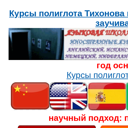
Курсы полиглота Тихонова
заучив
год ос
Курсы полигл
научный подход: 