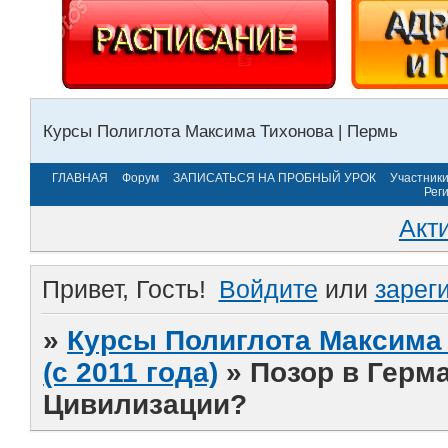
Курсы Полиглота Максима Тихонова | Пермь
ГЛАВНАЯ
Форум
ЗАПИСАТЬСЯ НА ПРОБНЫЙ УРОК
Участник
Рег
Акт
Привет, Гость!
Войдите
или
зарег
»
Курсы Полиглота Максима 
(с 2011 года)
»
Позор в Герм
Цивилизации?