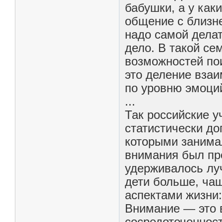
бабушки, а у как
общение с близн
надо самой делат
дело. В такой се
возможностей пои
это деление вза
по уровню эмоций
...
Так российские у
статистически до
которыми занимал
внимания был пр
удерживалось луч
дети больше, ча
аспектами жизни
Внимание — это 
сосредоточенност