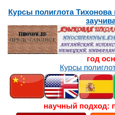
Курсы полиглота Тихонова
заучив
год ос
Курсы полигл
научный подход: 