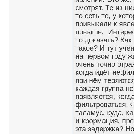
смотрят. Те из н
то есть те, у ко
привыкали к явл
повыше. Интерес
то доказать? Как
такое? И тут учё
на первом году ж
очень точно отр
когда идёт нефи
при нём теряютс
каждая группа не
появляется, ког
фильтроваться. Ф
таламус, куда, ка
информация, преж
эта задержка? Н