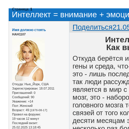
Страница:
1
Интеллект = внимание + эмоци
Поделиться
21.0
Имя должно стоять
НАН1107
Интел
Как в
Откуда берётся 
гены и среда, что
это - лишь после
так люди рассуж
Откуда:
Нью_Йорк, США
является в мир с
Зарегистрирован
: 18.07.2011
Приглашений:
0
мозг, это - набо
Сообщений:
90
Уважение:
+14
головного мозга 
Пол:
Женский
Возраст:
49
[1976-08-17]
связей от того ко
Провел на форуме:
десяти месяцам э
19 часов 12 минут
Последний визит:
несколько раз бо
25.02.2025 13:18:45