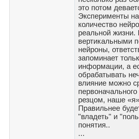
это потом девае
Эксперименты на
количество нейро
реальной жизни. 
вертикальными по
нейроны, ответст
запоминает тольк
информации, а ес
обрабатывать неч
влияние можно ср
первоначального 
резцом, наше «я»
Правильнее будет
"владеть" и "пол
понятия..
...