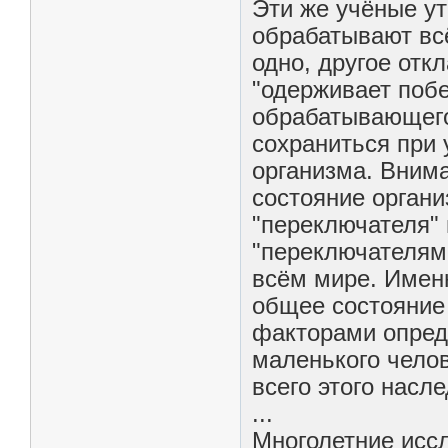
Эти же учёные ут
обрабатывают всё
одно, другое отк
"одерживает побе
обрабатывающего
сохраниться при 
организма. Вним
состояние органи
"переключателя"
"переключателям
всём мире. Имен
общее состояние 
факторами опред
маленького челов
всего этого насле
...
Многолетние иссл