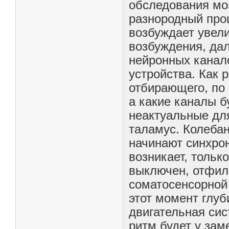
обследования моз
разнородный про
возбуждает увел
возбуждения, дал
нейронных канал
устройства. Как 
отбирающего, по 
а какие каналы б
неактуальные для
таламус. Колеба
начинают синхрон
возникает, тольк
выключен, отфил
соматосенсорной
этот момент глуб
двигательная сис
ритм будет у зам