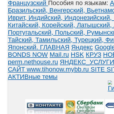
Французский
Пособия по языкам:
А
Бразильский,
Венгерский,
Вьетнам
Иврит,
Индийский,
Индонезийский,
Китайский,
Корейский,
Латышский,
Португальский,
Польский,
Румынск
Тайский,
Тамильский,
Турецкий,
Фи
Японский.
ГЛАВНАЯ
Яндекс
Googl
BONDS NOW
Mail.ru
HSK
КРУЗ
НО
perm.nethouse.ru
ЯНДЕКС_УСЛУГ
САЙТ www.tihonow.mybb.ru
SITE
SI
АКТИВные темы