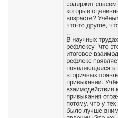
содержит совсем 
которые оцениваю
возрасте? Учёны
что-то другое, ч
...
В научных трудах
рефлексу "что это
итоговое взаимо
рефлекс появляет
появляющееся в 
вторичных появле
привыкании. Учён
взаимодействия м
привыкания отра
потому, что у те
было лучше вним
явлении. Это же,