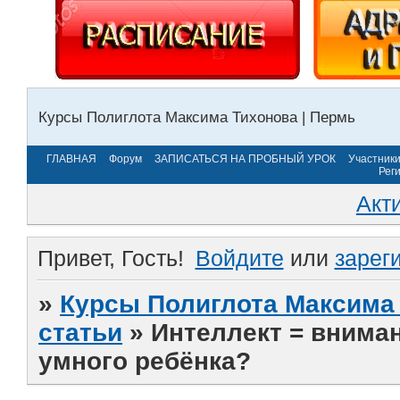
Курсы Полиглота Максима Тихонова | Пермь
ГЛАВНАЯ
Форум
ЗАПИСАТЬСЯ НА ПРОБНЫЙ УРОК
Участник
Рег
Акт
Привет, Гость!
Войдите
или
зарег
»
Курсы Полиглота Максима 
статьи
»
Интеллект = вниман
умного ребёнка?