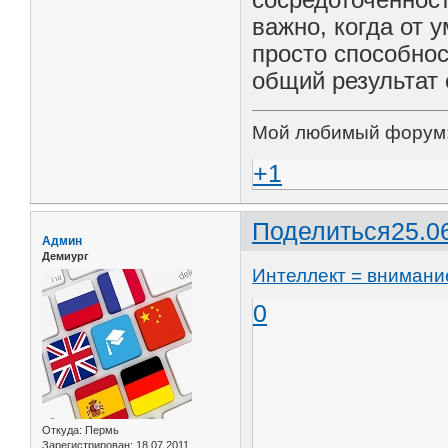
важно, когда от 
просто способнос
общий результат 
Мой любимый форум
+1
Поделиться
25.0
Админ
Демиург
Интеллект = внимани
0
Откуда:
Пермь
Зарегистрирован
: 18.07.2011