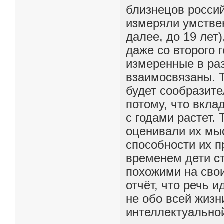
близнецов россий
измеряли умствен
далее, до 19 лет)
даже со второго 
измеренные в ра
взаимосвязаны. То
будет сообразител
потому, что вкла
с годами растет.
оценивали их мы
способности их п
временем дети с
похожими на свои
отчёт, что речь 
не обо всей жизн
интеллектуальной