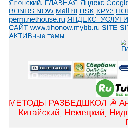
Японский.
ГЛАВНАЯ
Яндекс
Googl
BONDS NOW
Mail.ru
HSK
КРУЗ
НО
perm.nethouse.ru
ЯНДЕКС_УСЛУГ
САЙТ www.tihonow.mybb.ru
SITE
SI
АКТИВные темы
МЕТОДЫ РАЗВЕДШКОЛ ☭ Англ
Китайский, Немецкий, Нид