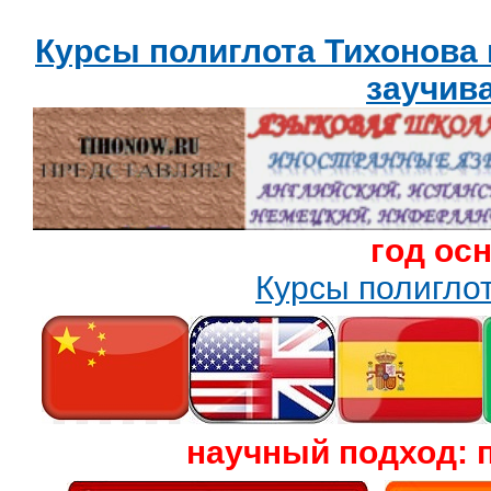
Курсы полиглота Тихонова
заучив
год ос
Курсы полигл
научный подход: 