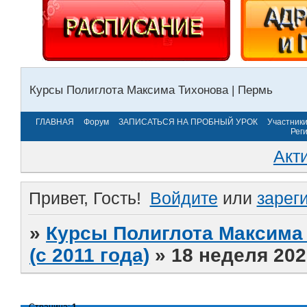
Курсы Полиглота Максима Тихонова | Пермь
ГЛАВНАЯ
Форум
ЗАПИСАТЬСЯ НА ПРОБНЫЙ УРОК
Участник
Рег
Акт
Привет, Гость!
Войдите
или
зарег
»
Курсы Полиглота Максима 
(с 2011 года)
»
18 неделя 202
Страница:
1