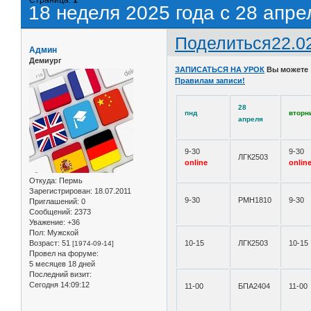
18 неделя 2025 года с 28 апре
Поделиться
22.0
Админ
Демиург
ЗАПИСАТЬСЯ НА УРОК
Вы можете
Правилам записи!
28
пнд
вторн
апреля
9-30
9-30
ЛГК2503
online
onlin
Откуда:
Пермь
Зарегистрирован
: 18.07.2011
9-30
РМН1810
9-30
Приглашений:
0
Сообщений:
2373
Уважение:
+36
Пол:
Мужской
Возраст:
51
10-15
ЛГК2503
10-15
[1974-09-14]
Провел на форуме:
5 месяцев 18 дней
Последний визит:
Сегодня 14:09:12
11-00
БПА2404
11-00