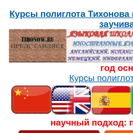
Курсы полиглота Тихонова
заучив
год ос
Курсы полигл
научный подход: 