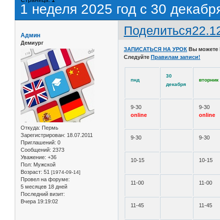
1 неделя 2025 год с 30 декабр
Поделиться
22.1
Админ
Демиург
ЗАПИСАТЬСЯ НА УРОК
Вы можете
Следуйте
Правилам записи!
30
пнд
вторник
декабря
9-30
9-30
online
online
Откуда:
Пермь
Зарегистрирован
: 18.07.2011
9-30
9-30
Приглашений:
0
Сообщений:
2373
Уважение:
+36
10-15
10-15
Пол:
Мужской
Возраст:
51
[1974-09-14]
Провел на форуме:
11-00
11-00
5 месяцев 18 дней
Последний визит:
Вчера 19:19:02
11-45
11-45