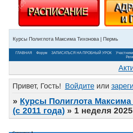
Курсы Полиглота Максима Тихонова | Пермь
ГЛАВНАЯ
Форум
ЗАПИСАТЬСЯ НА ПРОБНЫЙ УРОК
Участник
Рег
Акт
Привет, Гость!
Войдите
или
зарег
»
Курсы Полиглота Максима 
(с 2011 года)
»
1 неделя 2025
Страница:
1