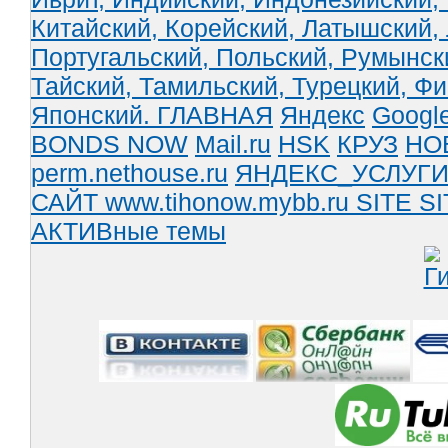
Китайский,
Корейский,
Латышский,
Португальский,
Польский,
Румынск
Тайский,
Тамильский,
Турецкий,
Фи
Японский.
ГЛАВНАЯ
Яндекс
Googl
BONDS NOW
Mail.ru
HSK
КРУЗ
НО
perm.nethouse.ru
ЯНДЕКС_УСЛУГ
САЙТ www.tihonow.mybb.ru
SITE
SI
АКТИВные темы