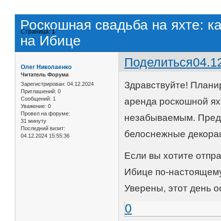
Роскошная свадьба на яхте: к
Страница:
1
на Ибице
Поделиться
04.1
Олег Николаенко
Читатель Форума
Здравствуйте! Плани
Зарегистрирован
: 04.12.2024
Приглашений:
0
Сообщений:
1
аренда роскошной ях
Уважение:
0
Провел на форуме:
незабываемым. Предс
31 минуту
Последний визит:
белоснежные декорац
04.12.2024 15:55:36
Если вы хотите отпр
Ибице по-настоящему
Уверены, этот день о
0