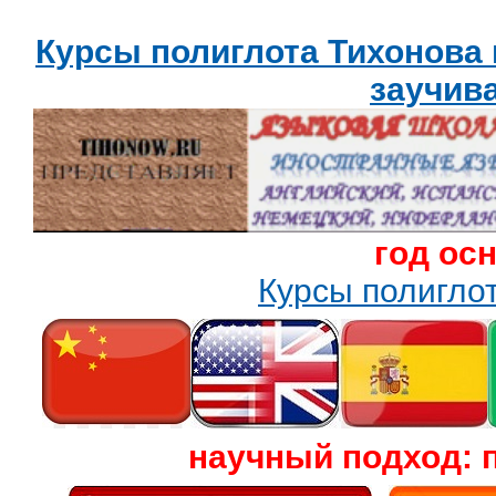
Курсы полиглота Тихонова
заучив
год ос
Курсы полигл
научный подход: 