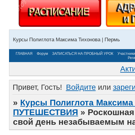
Курсы Полиглота Максима Тихонова | Пермь
ГЛАВНАЯ
Форум
ЗАПИСАТЬСЯ НА ПРОБНЫЙ УРОК
Участник
Рег
Акт
Привет, Гость!
Войдите
или
зарег
»
Курсы Полиглота Максима 
ПУТЕШЕСТВИЯ
»
Роскошная 
свой день незабываемым н