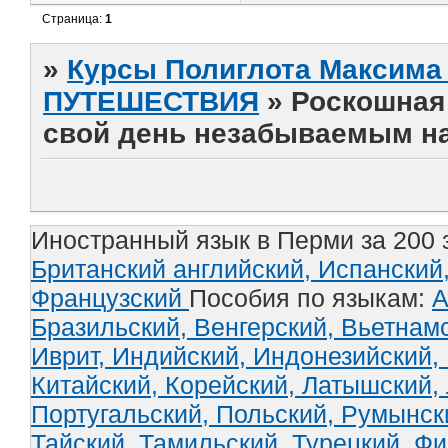
Страница:
1
»
Курсы Полиглота Максима 
ПУТЕШЕСТВИЯ
»
Роскошная 
свой день незабываемым н
Иностранный язык в Перми за 200 
Британский английский,
Испанский
Французский
Пособия по языкам:
А
Бразильский,
Венгерский,
Вьетнам
Иврит,
Индийский,
Индонезийский,
Китайский,
Корейский,
Латышский,
Португальский,
Польский,
Румынск
Тайский,
Тамильский,
Турецкий,
Фи