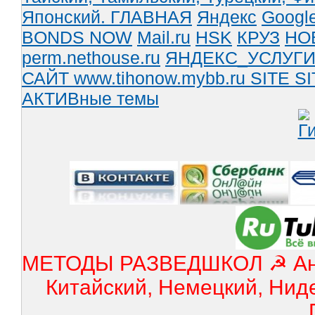
Японский.
ГЛАВНАЯ
Яндекс
Googl
BONDS NOW
Mail.ru
HSK
КРУЗ
НО
perm.nethouse.ru
ЯНДЕКС_УСЛУГ
САЙТ www.tihonow.mybb.ru
SITE
SI
АКТИВные темы
МЕТОДЫ РАЗВЕДШКОЛ ☭ Англ
Китайский, Немецкий, Нид