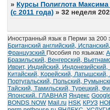
»
Курсы Полиглота Максима 
(с 2011 года)
»
32 неделя 202
Иностранный язык в Перми за 200 
Британский английский,
Испанский
Французский
Пособия по языкам:
А
Бразильский,
Венгерский,
Вьетнам
Иврит,
Индийский,
Индонезийский,
Китайский,
Корейский,
Латышский,
Португальский,
Польский,
Румынск
Тайский,
Тамильский,
Турецкий,
Фи
Японский.
ГЛАВНАЯ
Яндекс
Googl
BONDS NOW
Mail.ru
HSK
КРУЗ
НО
perm.nethouse.ru
ЯНДЕКС_УСЛУГ