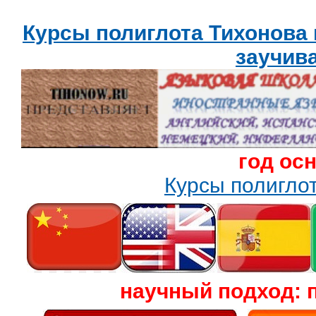
Курсы полиглота Тихонова
заучив
год ос
Курсы полигл
научный подход: 