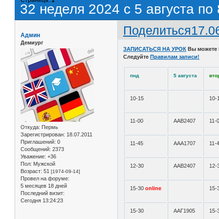
32 неделя 2024 с 5 августа по 
Поделиться
17.0
Админ
Демиург
ЗАПИСАТЬСЯ НА УРОК
Вы можете
Следуйте
Правилам записи!
пнд
5 августа
вто
10-15
10-
11-00
ААВ2407
11-
Откуда:
Пермь
Зарегистрирован
: 18.07.2011
Приглашений:
0
11-45
ААА1707
11-
Сообщений:
2373
Уважение:
+36
Пол:
Мужской
12-30
ААВ2407
12-
Возраст:
51
[1974-09-14]
Провел на форуме:
5 месяцев 18 дней
15-30
online
15-
Последний визит:
Сегодня 13:24:23
15-30
ААГ1905
15-