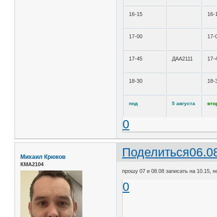
16-15
16-
17-00
17-
17-45
ДАА2111
17-
18-30
18-
пнд
5 августа
вто
0
Поделиться
06.0
Михаил Крюков
КМА2104
прошу 07 и 08.08 записать на 10.15, н
0