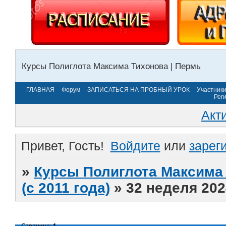
Курсы Полиглота Максима Тихонова | Пермь
ГЛАВНАЯ
Форум
ЗАПИСАТЬСЯ НА ПРОБНЫЙ УРОК
Участник
Рег
Акт
Привет, Гость!
Войдите
или
зарег
»
Курсы Полиглота Максима 
(с 2011 года)
»
32 неделя 202
Страница:
1