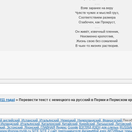
. . .
Взяв заранее на веру
Чувств чужих и мыслей груз,
Соответствием размера
Озабочен, как Прокруст,
. . .
Он живёт, извечный пленник,
Неизменно кропотлив,
Жизнь свою без сожалений
В чьих-то жизнях растворив.
011 года)
»
Перевести текст с немецкого на русский в Перми и Пермском к
й английский,
Испанский,
Итальянский,
Немецкий,
Нидерландский,
Французский
Пособ
,
Ирландский,
Итальянский,
Каталонский,
Китайский,
Корейский,
Латышский,
Литовский
кий,
Эстонский,
Японский.
ГЛАВНАЯ
Яндекс
Google
ВЗГЛЯД
ДЗЕН
для слепых
RUSSI
www.tihonow.mybb.ru
SITE
SITE 2
сайт преподавателя физики
Мой дзен
АКТИВные тем