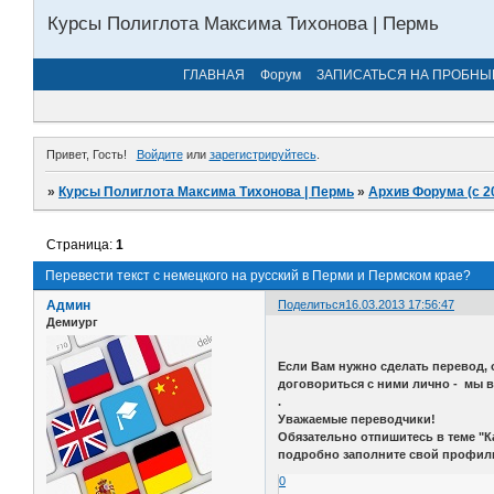
Курсы Полиглота Максима Тихонова | Пермь
ГЛАВНАЯ
Форум
ЗАПИСАТЬСЯ НА ПРОБНЫ
Привет, Гость!
Войдите
или
зарегистрируйтесь
.
»
Курсы Полиглота Максима Тихонова | Пермь
»
Архив Форума (с 2
Страница:
1
Перевести текст с немецкого на русский в Перми и Пермском крае?
Админ
Поделиться
16.03.2013 17:56:47
Демиург
Если Вам нужно сделать перевод, 
договориться с ними лично - мы в 
.
Уважаемые переводчики!
Обязательно отпишитесь в теме "К
подробно заполните свой профиль
0