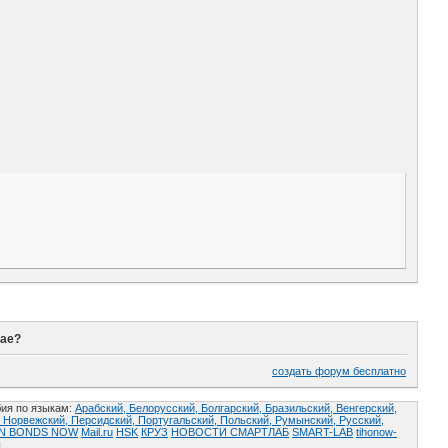
рае?
создать форум бесплатно
ия по языкам:
Арабский,
Белорусский,
Болгарский,
Бразильский,
Венгерский,
,
Норвежский,
Персидский,
Португальский,
Польский,
Румынский,
Русский,
AN BONDS NOW
Mail.ru
HSK
КРУЗ
НОВОСТИ СМАРТЛАБ
SMART-LAB
tihonow-
ы