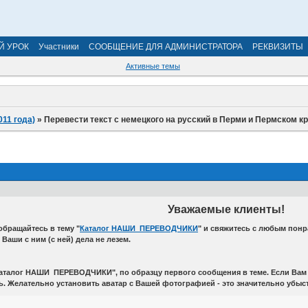
Й УРОК
Участники
СООБЩЕНИЕ ДЛЯ АДМИНИСТРАТОРА
РЕКВИЗИТЫ
Активные темы
011 года)
»
Перевести текст с немецкого на русский в Перми и Пермском к
Уважаемые клиенты!
обращайтесь в тему "
Каталог НАШИ ПЕРЕВОДЧИКИ
" и свяжитесь с любым пон
Ваши с ним (с ней) дела не лезем.
аталог НАШИ ПЕРЕВОДЧИКИ", по образцу первого сообщения в теме. Если Вам р
. Желательно установить аватар с Вашей фотографией - это значительно убыс