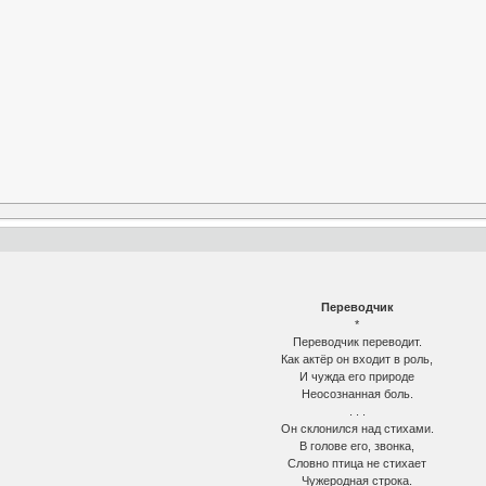
Переводчик
*
Переводчик переводит.
Как актёр он входит в роль,
И чужда его природе
Неосознанная боль.
. . .
Он склонился над стихами.
В голове его, звонка,
Словно птица не стихает
Чужеродная строка.