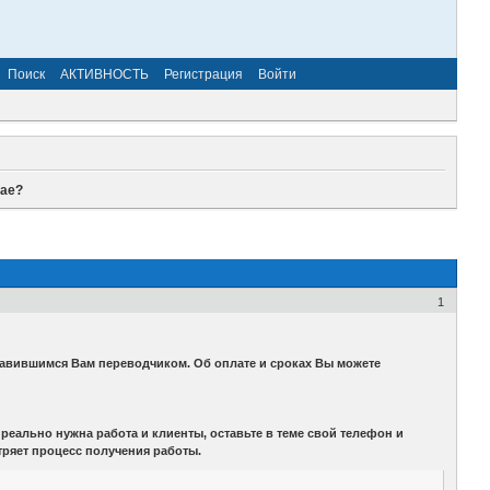
Поиск
АКТИВНОСТЬ
Регистрация
Войти
рае?
1
равившимся Вам переводчиком. Об оплате и сроках Вы можете
еально нужна работа и клиенты, оставьте в теме свой телефон и
тряет процесс получения работы.