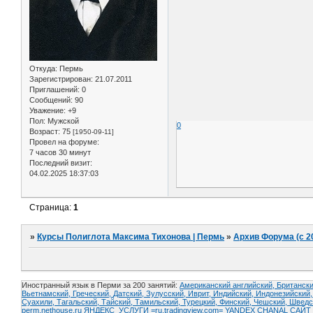
Откуда:
Пермь
Зарегистрирован
: 21.07.2011
Приглашений:
0
Сообщений:
90
Уважение:
+9
Пол:
Мужской
0
Возраст:
75
[1950-09-11]
Провел на форуме:
7 часов 30 минут
Последний визит:
04.02.2025 18:37:03
Страница:
1
»
Курсы Полиглота Максима Тихонова | Пермь
»
Архив Форума (с 2
Иностранный язык в Перми за 200 занятий:
Американский английский, Британски
Вьетнамский,
Греческий,
Датский,
Зулусский,
Иврит,
Индийский,
Индонезийский
Суахили,
Тагальский,
Тайский,
Тамильский,
Турецкий,
Финский,
Чешский,
Шведс
perm.nethouse.ru
ЯНДЕКС_УСЛУГИ
=ru.tradingview.com=
YANDEX CHANAL
САЙТ 