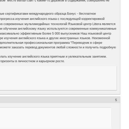
рвом месте выпал сайт с каким-то дерьмом в содержании, совершенно не
ные сертификатами международного образца Бонус - бесплатное
рогресса изучения английского языка с последующей корректировкой
ю современных мультимедийных технологий Языковой центр Littera является
При обучении английскому языку используются современные коммуникативные
и максимально эффективным Более 5 000 выпускников Наш языковой центр
ре изучения английского языка и других иностранных языков. Неизменной
, дополнительная профессиональная программа "Переводчик в сфере
е можете заказать перевод документов любой сложности и получить подробную
елать изучение английского языка приятным и увлекательным занятием.
горизонты в личностном и карьерном росте.
5