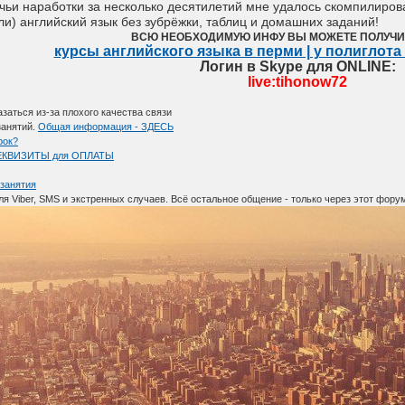
чьи наработки за несколько десятилетий мне удалось скомпилирова
ли) английский язык без зубрёжки, таблиц и домашних заданий!
ВСЮ НЕОБХОДИМУЮ ИНФУ ВЫ МОЖЕТЕ ПОЛУЧИ
курсы английского языка в перми | у полиглот
Логин в Skype для ONLINE:
live:tihonow72
аться из-за плохого качества связи
занятий.
Общая информация - ЗДЕСЬ
рок?
 РЕКВИЗИТЫ для ОПЛАТЫ
занятия
для Viber, SMS и экстренных случаев. Всё остальное общение - только через этот фор