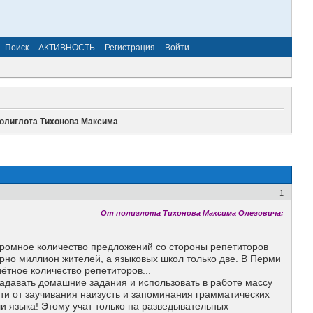
Поиск
АКТИВНОСТЬ
Регистрация
Войти
 полиглота Тихонова Максима
1
От полиглота Тихонова Максима Олеговича:
громное количество предложений со стороны репетиторов
ерно миллион жителей, а языковых школ только две. В Перми
ётное количество репетиторов...
адавать домашние задания и использовать в работе массу
ти от заучивания наизусть и запоминания грамматических
ели языка! Этому учат только на разведывательных