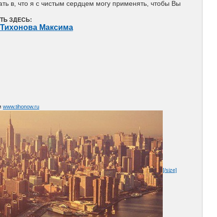
ть в, что я с чистым сердцем могу применять, чтобы Вы
ТЬ ЗДЕСЬ:
а Тихонова Максима
ум
www.tihonow.ru
[/size]