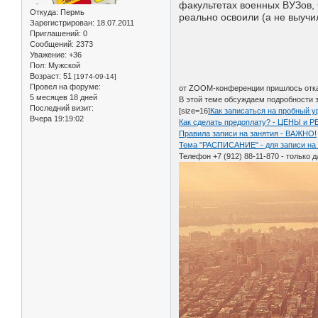
факультетах военных ВУЗов, 
Откуда:
Пермь
реально освоили (а не выучи
Зарегистрирован
: 18.07.2011
Приглашений:
0
Сообщений:
2373
Уважение:
+36
Пол:
Мужской
Возраст:
51
[1974-09-14]
Провел на форуме:
от ZOOM-конференции пришлось отказ
5 месяцев 18 дней
В этой теме обсуждаем подробности 
Последний визит:
[size=16]
Как записаться на пробный у
Вчера 19:19:02
Как сделать предоплату? - ЦЕНЫ и
Правила записи на занятия - ВАЖНО!
Тема "РАСПИСАНИЕ" - для записи на 
Телефон +7 (912) 88-11-870 - только 