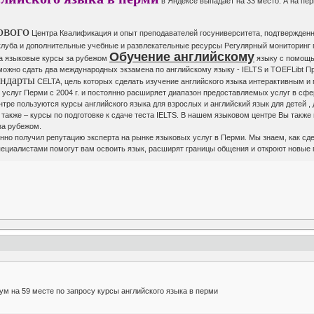
в Яндексе выпадает на 33 место. А на пе
ового
Центра Квалификация и опыт преподавателей госуниверситета, подтвержден
луба и дополнительные учебные и развлекательные ресурсы Регулярный мониторинг п
Обучение английскому
на языковые курсы за рубежом
языку с помощь
можно сдать два международных экзамена по английскому языку - IELTS и TOEFLibt 
андарты
CELTA, цель которых сделать изучение английского языка интерактивным 
услуг Перми с 2004 г. и постоянно расширяет диапазон предоставляемых услуг в сфе
тре пользуются курсы английского языка для взрослых и английский язык для детей 
также – курсы по подготовке к сдаче теста IELTS. В нашем языковом центре Вы такж
за рубежом.
нно получил репутацию эксперта на рынке языковых услуг в Перми. Мы знаем, как сд
пециалистами помогут вам освоить язык, расширят границы общения и откроют новые 
ум на 59 месте по запросу курсы английского языка в перми