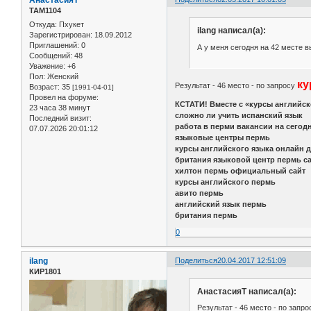
АнастасияТ
ТАМ1104
Откуда:
Пхукет
ilang написал(а):
Зарегистрирован
: 18.09.2012
Приглашений:
0
А у меня сегодня на 42 месте в
Сообщений:
48
Уважение:
+6
Пол:
Женский
ку
Результат - 46 место - по запросу
Возраст:
35
[1991-04-01]
Провел на форуме:
КСТАТИ! Вместе с «курсы английск
23 часа 38 минут
сложно ли учить испанский язык
Последний визит:
работа в перми вакансии на сегодн
07.07.2026 20:01:12
языковые центры пермь
курсы английского языка онлайн 
британия языковой центр пермь с
хилтон пермь официальный сайт
курсы английского пермь
авито пермь
английский язык пермь
британия пермь
0
ilang
Поделиться
20.04.2017 12:51:09
КИР1801
АнастасияТ написал(а):
Результат - 46 место - по запр