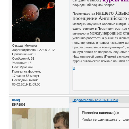
Сегодня по запросу
подходящий под мой запрос:
нашего Язык
Преимущества
посещение Английского
к
методики обучения Хорошие скидки 
единственным в Перми центром, где 
международные ст
методики и
успешно работает на рынке языковых 
популярностью в нашем языковом цен
Откуда:
Мексика
профессиональной коммуникации" , а 
Зарегистрирован
: 22.05.2012
консультацию по вопросам обучения 
Приглашений:
0
Наш языковой центр (Пермь) заслуже
Сообщений:
31
Курсы английского языка с нашими с
Уважение:
+3
Пол:
Мужской
0
Провел на форуме:
17 часов 56 минут
Последний визит:
05.02.2019 11:09:00
ilang
Поделиться
06.12.2016 11:41:34
КИР1801
Fiorentina написал(а):
Yandex сегодня выдал этот фор