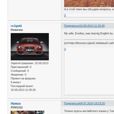
А в этой теме мы обсудим вопросы, ка
0
rs3gold
Поделиться
15.09.2013 11:33:28
Новичок
My wife, Evelina, was learnig English by 
[url=http://tihonow.ru]мой любимый сайт[
0
Зарегистрирован
: 15.09.2013
Приглашений:
0
Сообщений:
3
Уважение:
0
Провел на форуме:
9 минут
Последний визит:
15.09.2013 11:35:26
Ириша
Поделиться
04.07.2014 19:23:25
ЛУИ1312
Только курсы английского языка у Ти