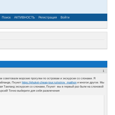
Поиск
АКТИВНОСТЬ
Регистрация
Войти
1
ам советовали морские прогулки по островам и экскурсии со слонами. Я
Тайланде, Пхукет
https://phuket-cheap-tour.ru/ostrov_maithon
и многое другое. Мы
кая Таиланд экскурсия со слонами, Пхукет мы в первый раз были на слоновой
курсий! Точно выберите для себя развлечения