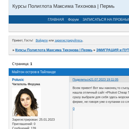
Курсы Полиглота Максима Тихонова | Пермь
ГЛАВНАЯ
Форум
ЗАПИСАТЬСЯ НА ПРОБНЫ
Привет, Гость!
Войдите
или
зарегистрируйтесь
.
»
Курсы Полиглота Максима Тихонова | Пермь
»
ЭМИГРАЦИЯ и ПУ
Страница:
1
Майтон остров в Тайланде
Polusic
Поделиться
21.07.2023 19:11:05
Читатель Форума
Всем привет! Вот мы наконец то съез
нашла отличный сайт «Phuket Cheap T
сразу выбрали для себя здесь морски
ферме, не говоря уже о купании со с
0
Зарегистрирован
: 25.01.2023
Приглашений:
0
Сообщений:
139