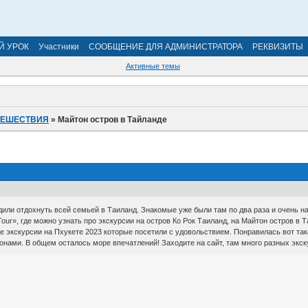
Й УРОК
Участники
СООБЩЕНИЕ ДЛЯ АДМИНИСТРАТОРА
РЕКВИЗИТЫ
Активные темы
ТЕШЕСТВИЯ
»
Майтон остров в Тайланде
дили отдохнуть всей семьей в Таиланд. Знакомые уже были там по два раза и очень н
our», где можно узнать про экскурсии на остров Ко Рок Таиланд, на Майтон остров в 
е экскурсии на Пхукете 2023 которые посетили с удовольствием. Понравилась вот та
лонами. В общем осталось море впечатлений! Заходите на сайт, там много разных экс