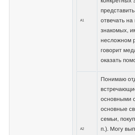
конкретных 
представить
отвечать на
А1
знакомых, и
несложном р
говорит мед
оказать пом
Понимаю от
встречающие
основными 
основные св
семьи, покуп
п.). Могу вы
А2