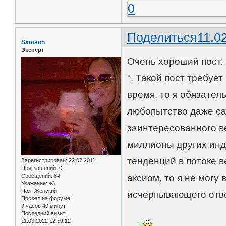
0
Поделиться
11.0
Samson
Эксперт
Очень хороший пост. 
". Такой пост требуе
время, то я обязател
любопытство даже са
заинтересованного ве
миллионы других ин
тенденций в потоке 
Зарегистрирован
: 22.07.2011
Приглашений:
0
Сообщений:
84
аксиом, то я не могу
Уважение:
+3
Пол:
Женский
исчерпывающего отве
Провел на форуме:
9 часов 40 минут
Последний визит:
11.03.2022 12:59:12