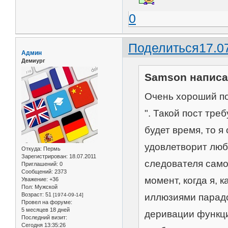
0
Поделиться
17.0
Админ
Демиург
Samson написал
Очень хороший пос
". Такой пост тре
будет время, то я
удовлетворит люб
Откуда:
Пермь
Зарегистрирован
: 18.07.2011
следователя само
Приглашений:
0
Сообщений:
2373
момент, когда я,
Уважение:
+36
Пол:
Мужской
Возраст:
51
иллюзиями парад
[1974-09-14]
Провел на форуме:
5 месяцев 18 дней
деривации функци
Последний визит:
Сегодня 13:35:26