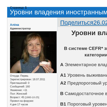
Страница:
1
Уровни владения иностранным
Поделиться
26.0
Алёна
Администратор
Уровни вл
В системе CEFR* з
категории
A
Элементарное вла
A1
Уровень выживан
Откуда:
Пермь
Зарегистрирован
: 18.07.2011
A2
Предпороговый у
Приглашений:
0
Сообщений:
160
Уважение:
+11
B
Самодостаточное 
Пол:
Женский
Возраст:
45
[1980-10-25]
Провел на форуме:
B1
Пороговый урове
4 дня 17 часов