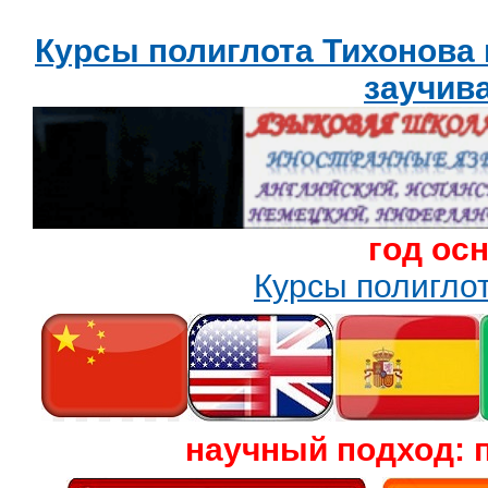
Курсы полиглота Тихонова
заучив
год ос
Курсы полигл
научный подход: 