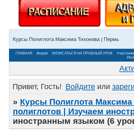
Курсы Полиглота Максима Тихонова | Пермь
ГЛАВНАЯ
Форум
ЗАПИСАТЬСЯ НА ПРОБНЫЙ УРОК
Участник
Рег
Акт
Привет, Гость!
Войдите
или
зарег
»
Курсы Полиглота Максима 
полиглотов | Изучаем инос
иностранным языком (6 уро