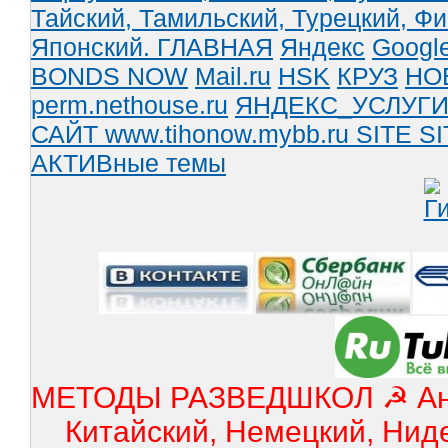
Тайский,
Тамильский,
Турецкий,
Фи
Японский.
ГЛАВНАЯ
Яндекс
Googl
BONDS NOW
Mail.ru
HSK
КРУЗ
НО
perm.nethouse.ru
ЯНДЕКС_УСЛУГ
САЙТ www.tihonow.mybb.ru
SITE
SI
АКТИВные темы
МЕТОДЫ РАЗВЕДШКОЛ ☭ Англ
Китайский, Немецкий, Нид