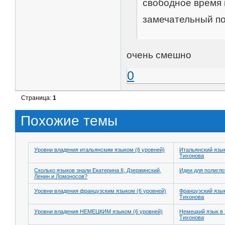
свободное время 
замечательный по
очень смешно
0
Страница:
1
Похожие темы
Уровни владения итальянским языком (6 уровней)
Итальянский язык
Тихонова
Сколько языков знали Екатерина II, Дзержинский,
Идеи для полигло
Ленин и Ломоносов?
Уровни владения французским языком (6 уровней)
Французский язы
Тихонова
Уровни владения НЕМЕЦКИМ языком (6 уровней)
Немецкий язык в
Тихонова