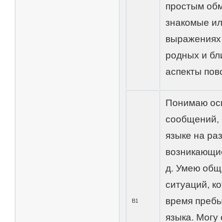
простым об
знакомые ил
выражениях 
родных и бл
аспекты пов
Понимаю ос
сообщений, 
языке на ра
возникающие 
д. Умею общ
ситуаций, к
время пребы
В1
языка. Могу