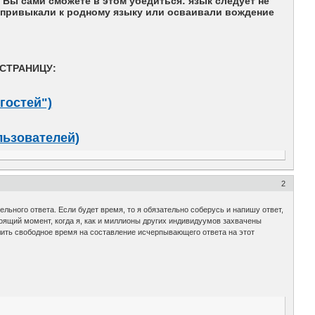
Вы сами сможете в этом убедиться: язык следует не
Вы привыкали к родному языку или осваивали вождение
СТРАНИЦУ:
гостей")
льзователей)
2
тельного ответа. Если будет время, то я обязательно соберусь и напишу ответ,
оящий момент, когда я, как и миллионы других индивидуумов захвачены
лить свободное время на составление исчерпывающего ответа на этот