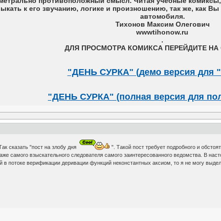
метрально противоположный смысл. Читая учебные комиксы, 
выкать к его звучанию, логике и произношению, так же, как 
автомобиля.
Тихонов Максим Олегович
wwwtihonow.ru
.
ДЛЯ ПРОСМОТРА КОМИКСА ПЕРЕЙДИТЕ НА 
"ДЕНЬ СУРКА" (демо версия для "
"ДЕНЬ СУРКА" (полная версия для по
Так сказать "пост на злобу дня
". Такой пост требует подробного и обстоя
аже самого взыскательного следователя самого заинтересованного ведомства. В наст
 в потоке верификации деривации функций неконстантных аксиом, то я не могу выде