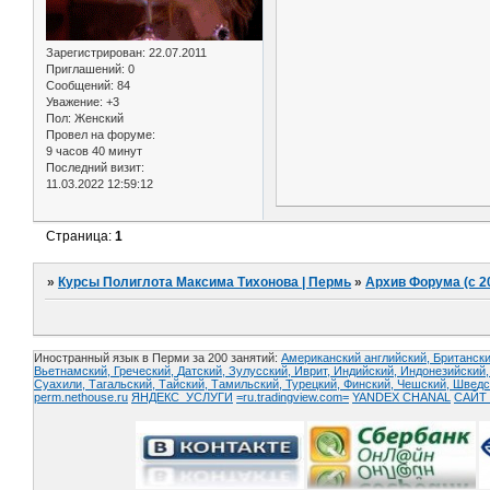
Зарегистрирован
: 22.07.2011
Приглашений:
0
Сообщений:
84
Уважение:
+3
Пол:
Женский
Провел на форуме:
9 часов 40 минут
Последний визит:
11.03.2022 12:59:12
Страница:
1
»
Курсы Полиглота Максима Тихонова | Пермь
»
Архив Форума (с 2
Иностранный язык в Перми за 200 занятий:
Американский английский, Британски
Вьетнамский,
Греческий,
Датский,
Зулусский,
Иврит,
Индийский,
Индонезийский
Суахили,
Тагальский,
Тайский,
Тамильский,
Турецкий,
Финский,
Чешский,
Шведс
perm.nethouse.ru
ЯНДЕКС_УСЛУГИ
=ru.tradingview.com=
YANDEX CHANAL
САЙТ 