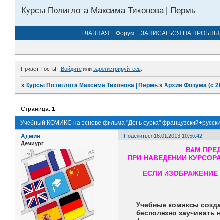
Курсы Полиглота Максима Тихонова | Пермь
ГЛАВНАЯ
Форум
ЗАПИСАТЬСЯ НА ПРОБНЫ
Привет, Гость!
Войдите
или
зарегистрируйтесь
.
»
Курсы Полиглота Максима Тихонова | Пермь
»
Архив Форума (с 2
Страница:
1
Учебный КОМИКС на основе фильма "День сурка" французский+русск
Админ
Поделиться
16.01.2013 10:50:42
Демиург
ВАМ ПРЕ
ПРИ НАВЕДЕНИИ КУРСОР
ЕСЛИ ИЗОБРАЖЕНИЕ 
Учебные комиксы созда
бесполезно заучивать н