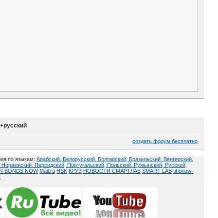
й+русский
создать форум бесплатно
ия по языкам:
Арабский,
Белорусский,
Болгарский,
Бразильский,
Венгерский,
,
Норвежский,
Персидский,
Португальский,
Польский,
Румынский,
Русский,
AN BONDS NOW
Mail.ru
HSK
КРУЗ
НОВОСТИ СМАРТЛАБ
SMART-LAB
tihonow-
ы