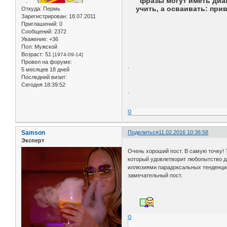
фразы могут иметь диа
учить, а осваивать: при
Откуда:
Пермь
Зарегистрирован
: 18.07.2011
Приглашений:
0
Сообщений:
2372
Уважение:
+36
Пол:
Мужской
Возраст:
51
[1974-09-14]
Провел на форуме:
.
5 месяцев 18 дней
Последний визит:
Сегодня 18:39:52
.
0
Samson
Поделиться
11.02.2016 10:36:58
Эксперт
Очень хороший пост. В самую точку! 
который удовлетворит любопытство д
иллюзиями парадоксальных тенденций
замечательный пост.
0