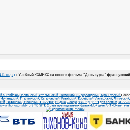
011 года)
»
Учебный КОМИКС на основе фильма "День сурка" французски
й английский,
Испанский,
Итальянский,
Немецкий,
Нидерландский,
Французский
Пособ
,
Ирландский,
Итальянский,
Каталонский,
Китайский,
Корейский,
Латышский,
Литовский
кий,
Эстонский,
Японский.
ГЛАВНАЯ
Яндекс
Google
ВЗГЛЯД
ДЗЕН
для слепых
RUSSI
www.tihonow.mybb.ru
SITE
SITE 2
сайт преподавателя физики
Мой дзен
АКТИВные тем