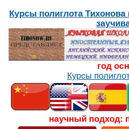
Курсы полиглота Тихонова
заучив
год ос
Курсы полигл
научный подход: 