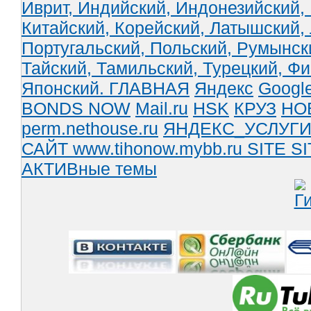
Иврит,
Индийский,
Индонезийский,
Китайский,
Корейский,
Латышский,
Португальский,
Польский,
Румынск
Тайский,
Тамильский,
Турецкий,
Фи
Японский.
ГЛАВНАЯ
Яндекс
Googl
BONDS NOW
Mail.ru
HSK
КРУЗ
НО
perm.nethouse.ru
ЯНДЕКС_УСЛУГ
САЙТ www.tihonow.mybb.ru
SITE
SI
АКТИВные темы