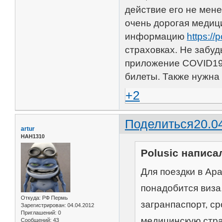
действие его не мен
очень дорогая медиц
информацию
https://
страховках. Не забуд
приложение COVID19
билеты. Также нужна
+2
Поделиться
20.0
artur
НАН1310
Polusic написал
Для поездки в Ар
понадобится виза
Откуда:
РФ Пермь
загранпаспорт, с
Зарегистрирован
: 04.04.2012
Приглашений:
0
медицинскую стра
Сообщений:
43