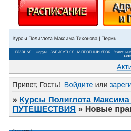
Курсы Полиглота Максима Тихонова | Пермь
ГЛАВНАЯ
Форум
ЗАПИСАТЬСЯ НА ПРОБНЫЙ УРОК
Участник
Рег
Акт
Привет, Гость!
Войдите
или
зарег
»
Курсы Полиглота Максима 
ПУТЕШЕСТВИЯ
»
Новые прав
Страница:
1