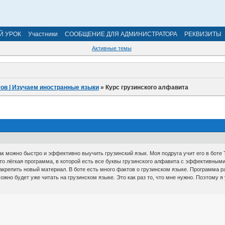
Й УРОК
Участники
СООБЩЕНИЕ ДЛЯ АДМИНИСТРАТОРА
РЕКВИЗИТЫ
Активные темы
ов | Изучаем иностранные языки
»
Курс грузинского алфавита
ак можно быстро и эффективно выучить грузинский язык. Моя подруга учит его в боте 
Это лёгкая программа, в которой есть все буквы грузинского алфавита с эффективным
закрепить новый материал. В боте есть много фактов о грузинском языке. Программа р
ожно будет уже читать на грузинском языке. Это как раз то, что мне нужно. Поэтому я