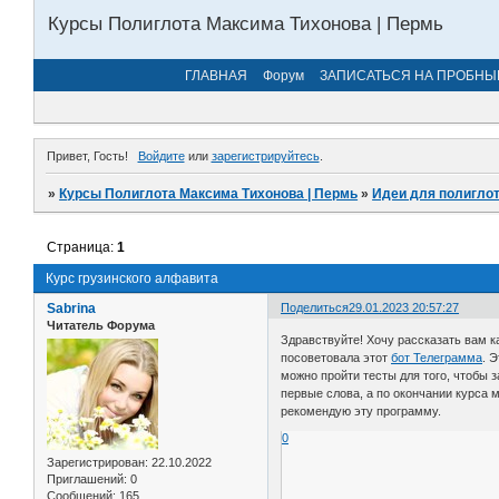
Курсы Полиглота Максима Тихонова | Пермь
ГЛАВНАЯ
Форум
ЗАПИСАТЬСЯ НА ПРОБНЫ
Привет, Гость!
Войдите
или
зарегистрируйтесь
.
»
Курсы Полиглота Максима Тихонова | Пермь
»
Идеи для полиглот
Страница:
1
Курс грузинского алфавита
Sabrina
Поделиться
29.01.2023 20:57:27
Читатель Форума
Здравствуйте! Хочу рассказать вам к
посоветовала этот
бот Телеграмма
. 
можно пройти тесты для того, чтобы 
первые слова, а по окончании курса м
рекомендую эту программу.
0
Зарегистрирован
: 22.10.2022
Приглашений:
0
Сообщений:
165