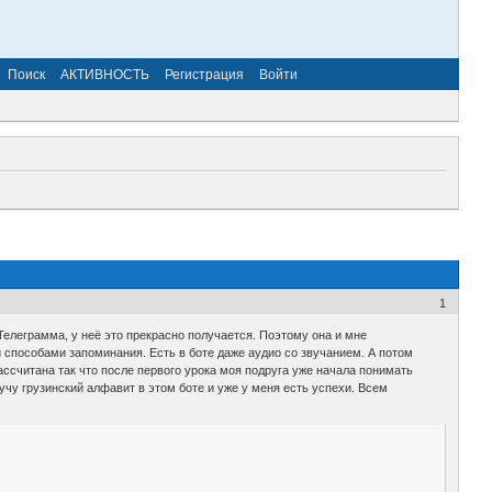
Поиск
АКТИВНОСТЬ
Регистрация
Войти
1
Телеграмма, у неё это прекрасно получается. Поэтому она и мне
и способами запоминания. Есть в боте даже аудио со звучанием. А потом
ассчитана так что после первого урока моя подруга уже начала понимать
 учу грузинский алфавит в этом боте и уже у меня есть успехи. Всем