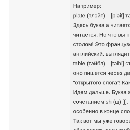
Например:
plate (плэйт) [pləit] 
Здесь буква a читаетс
читается. Но что вы 
столом! Это француз
английский, выглядит 
table (тэйбл) [təibl] 
оно пишется через две
“открытого слога”! Ка
Идем дальше. Буква s
сочетанием sh (ш) [ʃ], 
особенно в конце сло
Так вот мы уже говори