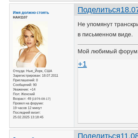
Поделиться
18.0
Имя должно стоять
НАН1107
Не упомянут транскр
в письменном виде.
Мой любимый форум
+1
Откуда:
Нью_Йорк, США
Зарегистрирован
: 18.07.2011
Приглашений:
0
Сообщений:
90
Уважение:
+14
Пол:
Женский
Возраст:
49
[1976-08-17]
Провел на форуме:
19 часов 12 минут
Последний визит:
25.02.2025 13:18:45
Поделиться
11.0