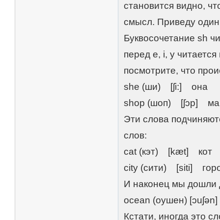
становится видно, чт
смысл. Приведу один
Буквосочетание sh чит
перед e, i, y читается 
посмотрите, что про
she (ши) [ʃi:] она
shop (шоп) [ʃɔp] ма
Эти слова подчиняютс
слов:
cat (кэт) [kæt] кот
city (сити) [siti] гор
И наконец мы дошли д
ocean (оушен) [ɔuʃən
Кстати, иногда это сл