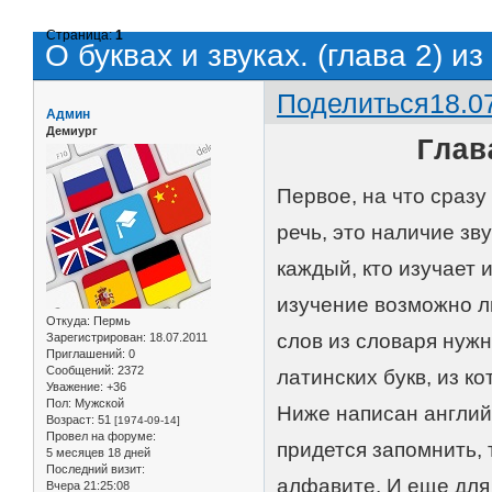
Страница:
1
О буквах и звуках. (глава 2) и
Поделиться
18.0
Админ
Демиург
Глав
Первое, на что сраз
речь, это наличие зв
каждый, кто изучает 
изучение возможно ли
Откуда:
Пермь
слов из словаря нужн
Зарегистрирован
: 18.07.2011
Приглашений:
0
Сообщений:
2372
латинских букв, из к
Уважение:
+36
Пол:
Мужской
Ниже написан англий
Возраст:
51
[1974-09-14]
Провел на форуме:
придется запомнить, т
5 месяцев 18 дней
Последний визит:
алфавите. И еще для 
Вчера 21:25:08