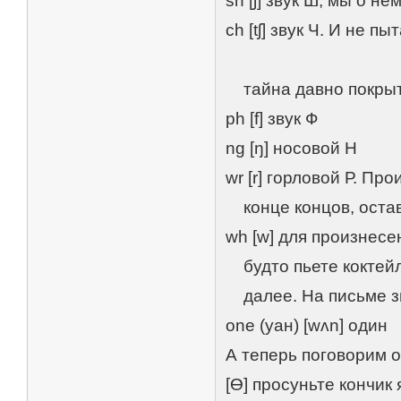
sh [ʃ] звук Ш, мы о н
ch [tʃ] звук Ч. И не п
тайна давно покрыт
ph [f] звук Ф
ng [ŋ] носовой Н
wr [r] горловой Р. Пр
конце концов, оставь
wh [w] для произнесе
будто пьете коктейль
далее. На письме зву
one (уан) [wʌn] один
А теперь поговорим о
[Ɵ] просуньте кончик 