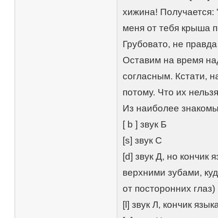
хижина! Получается: 
меня от тебя крыша п
Грубовато, не правда
Оставим на время на
согласным. Кстати, н
потому. Что их нельз
Из наиболее знакомых
[ b ] звук Б
[s] звук С
[d] звук Д, но кончик
верхними зубами, ку
от посторонних глаз)
[l] звук Л, кончик язы