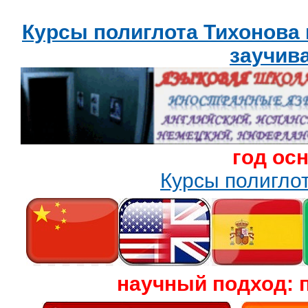
Курсы полиглота Тихонова
заучив
год ос
Курсы полигл
научный подход: 