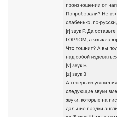
произношении от нап
Попробовали? Не взле
слабенько, по-русски,
[r] звук Р. Да оставь
ГОРЛОМ, а язык заво
Что тошнит? А вы пол
над собой издеватьс
[v] звук В
[z] звук З
А теперь из уважени
следующие звуки вмес
звуки, которые на пи
дальние предки англ