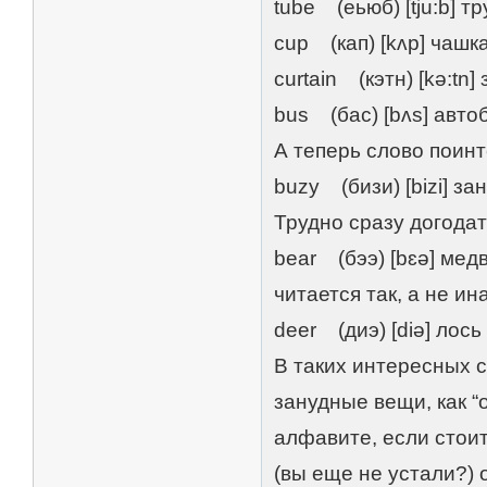
tube (еьюб) [tju:b] т
cup (кап) [kʌp] чашк
curtain (кэтн) [kə:tn
bus (бас) [bʌs] авто
А теперь слово поин
buzy (бизи) [bizi] з
Трудно сразу догодат
bear (бээ) [bɛə] мед
читается так, а не ин
deer (диэ) [diə] лось
В таких интересных с
занудные вещи, как “о
алфавите, если стоит
(вы еще не устали?) о