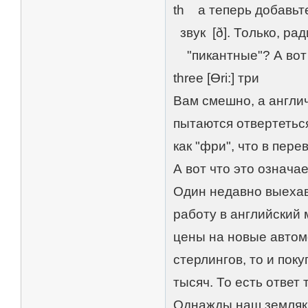
th а теперь добавьте
звук [ð]. Только, рад
"пикантные"? А вот 
three [Ɵri:] три
Вам смешно, а англи
пытаются отвертетьс
как "фри", что в пер
А вот что это означае
Один недавно выехав
работу в английский 
цены на новые автом
стерлингов, то и пок
тысяч. То есть ответ 
Однажды наш земляк 