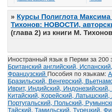
грамматика немецкого языка.
Тихонова
»
Курсы Полиглота Максима 
Тихонов: НОВОСТИ, авторск
(глава 2) из книги М. Тихоно
Иностранный язык в Перми за 200 
Британский английский,
Испанский
Французский
Пособия по языкам:
А
Бразильский,
Венгерский,
Вьетнам
Иврит,
Индийский,
Индонезийский,
Китайский,
Корейский,
Латышский,
Португальский,
Польский,
Румынск
Тайский,
Тамильский,
Турецкий,
Фи