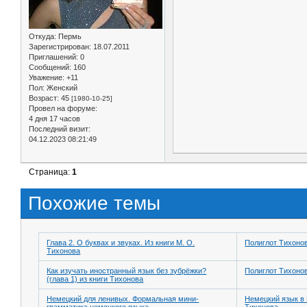
Откуда:
Пермь
Зарегистрирован
: 18.07.2011
Приглашений:
0
Сообщений:
160
Уважение:
+11
Пол:
Женский
Возраст:
45
[1980-10-25]
Провел на форуме:
4 дня 17 часов
Последний визит:
04.12.2023 08:21:49
Страница:
1
Похожие темы
Глава 2. О буквах и звуках. Из книги М. О.
Полиглот Тихоно
Тихонова
Как изучать иностранный язык без зубрёжки?
Полиглот Тихоно
(глава 1) из книги Тихонова
Немецкий для ленивых. Формальная мини-
Немецкий язык в