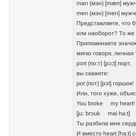
man (мэн) [mæn] мужч
men (мэн) [men] муж
Представляете, что бу
или наоборот? То же 
Припоминаете значок [
мягко говоря, личная
port (по:т) [pɔ;t] порт,
вы скажете:
pot (пот) [pɔt] горшок!
Или, того хуже, объя
You broke my heart!
[ju: brɔuk mai ha:t]
Ты разбила мне серд
И вместо heart [ha:t] 