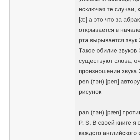
исключая те случаи, к
[æ] а это что за абра
открывается в начале 
рта вырывается звук 
Такое обилие звуков 
существуют слова, оч
произношении звука 
pen (пэн) [pen] автор
рисунок п
pan (пэн) [pæn] прот
P. S. В своей книге 
каждого английского