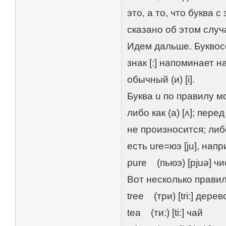
это, а то, что буква c
сказано об этом случ
Идем дальше. Буквосоч
знак [:] напоминает 
обычный (и) [i].
Буква u по правилу мо
либо как (а) [ʌ]; пере
не произносится; либо
есть ure=юэ [ju], нап
pure (пьюэ) [pjuə] ч
Вот несколько прави
tree (три) [tri:] дерев
tea (ти:) [ti:] чай