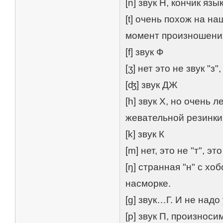
[n] звук Н, кончик яз
[t] очень похож на н
момент произношения
[f] звук Ф
[ʒ] нет это не звук "з
[ʤ] звук ДЖ
[h] звук Х, но очень
жевательной резинки
[k] звук К
[m] нет, это не "т", э
[ŋ] странная "н" с хо
насморке.
[g] звук…Г. И не над
[p] звук П, произнос