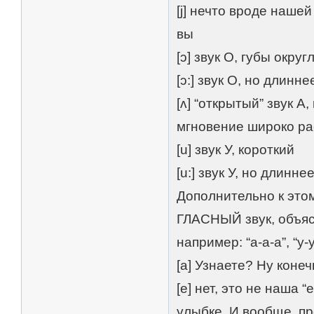
[j] нечто вроде нашей 
вы
[ɔ] звук О, губы окру
[ɔ:] звук О, но длинне
[ʌ] “открытый” звук А
мгновение широко ра
[u] звук У, короткий
[u:] звук У, но длинне
Дополнительно к этому
ГЛАСНЫЙ звук, объясня
например: “а-а-а”, “у-у-
[a] Узнаете? Ну конеч
[e] нет, это не наша “
улыбке. И вообще, пр