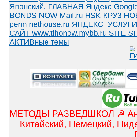
Японский.
ГЛАВНАЯ
Яндекс
Googl
BONDS NOW
Mail.ru
HSK
КРУЗ
НО
perm.nethouse.ru
ЯНДЕКС_УСЛУГ
САЙТ www.tihonow.mybb.ru
SITE
SI
АКТИВные темы
МЕТОДЫ РАЗВЕДШКОЛ ☭ Англ
Китайский, Немецкий, Нид