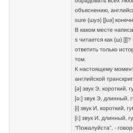
обрадовать всех люб
объяснению, английс
sure (шуэ) [ʃuə] коне
В каком месте написа
s читается как (ш) [ʃ]
ответить только исто
том.
К настоящему момент
английской транскри
[ə] звук Э, короткий,
[ə:] звук Э, длинный
[i] звук И, короткий,
[i:] звук И, длинный, 
“Пожалуйста”, - гово