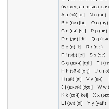
буквам, а называть и
A a (эй) [əi] N n (э
B b (би) [bi:] O o (
C c (си) [si:] P p (пи)
D d (ди) [di:] Q q (кь
E e (и) [I:] R r (а : ) 
F f (эф) [ef] S s (эс)
G g (джи) [ʤI:] T t (ти
H h (эйч) [eiʧ] U u (ю
I i (ай) [ai] V v (ви) 
J j (джей) [ʤei] W w
K k (кей) kei] X x (э
L l (эл) [el] Y y (уай