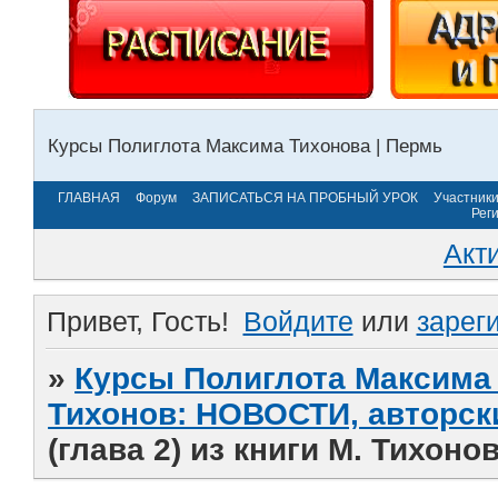
Курсы Полиглота Максима Тихонова | Пермь
ГЛАВНАЯ
Форум
ЗАПИСАТЬСЯ НА ПРОБНЫЙ УРОК
Участник
Рег
Акт
Привет, Гость!
Войдите
или
зарег
»
Курсы Полиглота Максима 
Тихонов: НОВОСТИ, авторск
(глава 2) из книги М. Тихоно