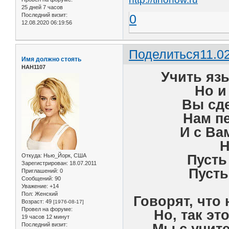
25 дней 7 часов
Последний визит:
0
12.08.2020 06:19:56
Поделиться
11.0
Имя должно стоять
НАН1107
Учить язы
Но и
Вы сде
Нам п
И с Ва
Н
Пусть
Откуда:
Нью_Йорк, США
Зарегистрирован
: 18.07.2011
Пусть
Приглашений:
0
Сообщений:
90
Уважение:
+14
Пол:
Женский
Говорят, что
Возраст:
49
[1976-08-17]
Провел на форуме:
Но, так эт
19 часов 12 минут
Мы с учит
Последний визит: