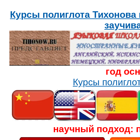
Курсы полиглота Тихонова
заучив
год ос
Курсы полигл
научный подход: 