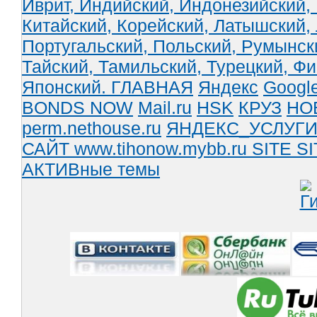
Иврит,
Индийский,
Индонезийский,
Китайский,
Корейский,
Латышский,
Португальский,
Польский,
Румынск
Тайский,
Тамильский,
Турецкий,
Фи
Японский.
ГЛАВНАЯ
Яндекс
Googl
BONDS NOW
Mail.ru
HSK
КРУЗ
НО
perm.nethouse.ru
ЯНДЕКС_УСЛУГ
САЙТ www.tihonow.mybb.ru
SITE
SI
АКТИВные темы