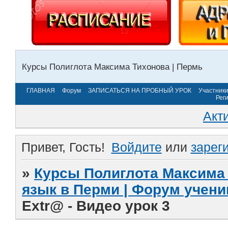
Курсы Полиглота Максима Тихонова | Пермь
ГЛАВНАЯ
Форум
ЗАПИСАТЬСЯ НА ПРОБНЫЙ УРОК
Участник
Рег
Акт
Привет, Гость!
Войдите
или
зарег
»
Курсы Полиглота Максима 
язык в Перми | Форум учени
Extr@ - Видео урок 3