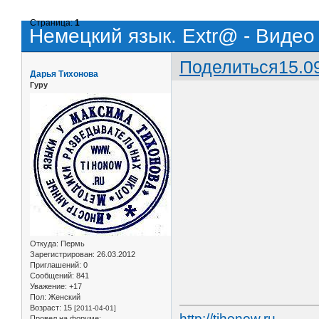
Страница:
1
Немецкий язык. Extr@ - Видео 
Поделиться
15.0
Дарья Тихонова
Гуру
Откуда:
Пермь
Зарегистрирован
: 26.03.2012
Приглашений:
0
Сообщений:
841
Уважение:
+17
Пол:
Женский
Возраст:
15
[2011-04-01]
http://tihonow.ru
Провел на форуме: