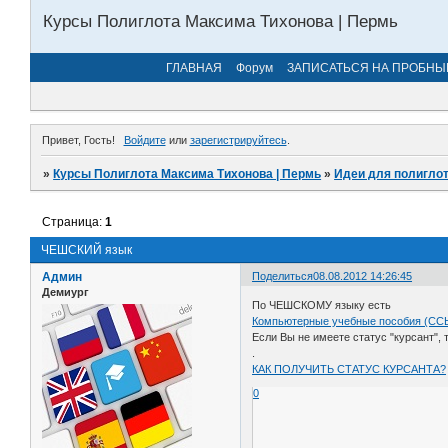
Курсы Полиглота Максима Тихонова | Пермь
ГЛАВНАЯ
Форум
ЗАПИСАТЬСЯ НА ПРОБНЫ
Привет, Гость!
Войдите
или
зарегистрируйтесь
.
»
Курсы Полиглота Максима Тихонова | Пермь
»
Идеи для полиглот
Страница:
1
ЧЕШСКИЙ язык
Админ
Поделиться
08.08.2012 14:26:45
Демиург
По ЧЕШСКОМУ языку есть
Компьютерные учебные пособия (С
Если Вы не имеете статус "курсант",
.
КАК ПОЛУЧИТЬ СТАТУС КУРСАНТА?
0