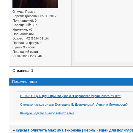
Откуда:
Пермь
Зарегистрирован
: 05.06.2012
Приглашений:
0
Сообщений:
357
Уважение:
+3
Пол:
Женский
Возраст:
42
[1984-03-16]
Провел на форуме:
6 дней 9 часов
Последний визит:
21.04.2020 15:30:46
Страница:
1
Похожие темы
В 1923 г. ЦК КП(б)У принял указ о "Разработке украинского языка"
Сколько языков знали Екатерина II, Дзержинский, Ленин и Ломоносов?
Каждую неделю в мире гибнет язык
»
Курсы Полиглота Максима Тихонова | Пермь
»
Идеи для полиглот