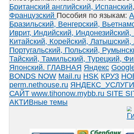
Британский английский,
Испанский
Французский
Пособия по языкам:
А
Бразильский,
Венгерский,
Вьетнам
Иврит,
Индийский,
Индонезийский,
Китайский,
Корейский,
Латышский,
Португальский,
Польский,
Румынск
Тайский,
Тамильский,
Турецкий,
Фи
Японский.
ГЛАВНАЯ
Яндекс
Googl
BONDS NOW
Mail.ru
HSK
КРУЗ
НО
perm.nethouse.ru
ЯНДЕКС_УСЛУГ
САЙТ www.tihonow.mybb.ru
SITE
SI
АКТИВные темы