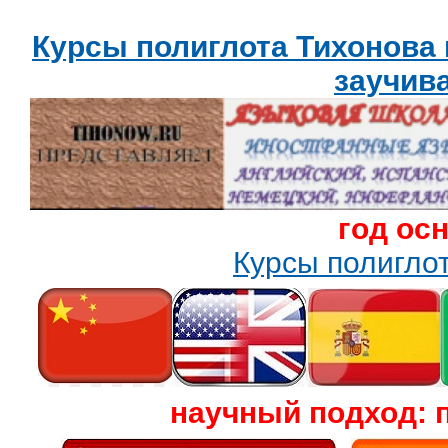
Курсы полиглота Тихонова
заучив
год ос
Курсы полигл
научный подход: 