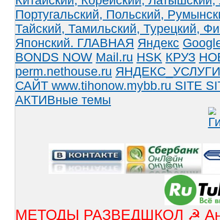
Китайский,
Корейский,
Латышский,
Португальский,
Польский,
Румынск
Тайский,
Тамильский,
Турецкий,
Фи
Японский.
ГЛАВНАЯ
Яндекс
Googl
BONDS NOW
Mail.ru
HSK
КРУЗ
НО
perm.nethouse.ru
ЯНДЕКС_УСЛУГ
САЙТ www.tihonow.mybb.ru
SITE
SI
АКТИВные темы
МЕТОДЫ РАЗВЕДШКОЛ ☭ Англ