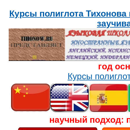
Курсы полиглота Тихонова
заучив
год ос
Курсы полигл
научный подход: 