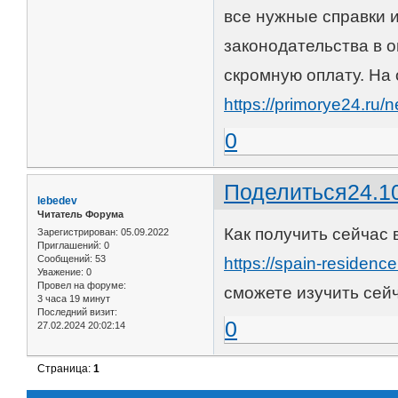
все нужные справки 
законодательства в 
скромную оплату. На
https://primorye24.ru
0
Поделиться
24.1
lebedev
Читатель Форума
Как получить сейчас 
Зарегистрирован
: 05.09.2022
Приглашений:
0
Сообщений:
53
https://spain-residenc
Уважение:
0
Провел на форуме:
сможете изучить сейч
3 часа 19 минут
Последний визит:
0
27.02.2024 20:02:14
Страница:
1