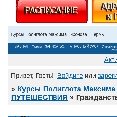
Курсы Полиглота Максима Тихонова | Пермь
ГЛАВНАЯ
Форум
ЗАПИСАТЬСЯ НА ПРОБНЫЙ УРОК
Участник
Рег
Акт
Привет, Гость!
Войдите
или
зарег
»
Курсы Полиглота Максима 
ПУТЕШЕСТВИЯ
»
Гражданст
Страница:
1