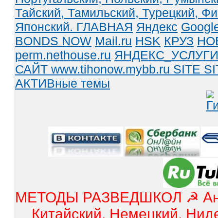
Тайский,
Тамильский,
Турецкий,
Фи
Японский.
ГЛАВНАЯ
Яндекс
Googl
BONDS NOW
Mail.ru
HSK
КРУЗ
НО
perm.nethouse.ru
ЯНДЕКС_УСЛУГ
САЙТ www.tihonow.mybb.ru
SITE
SI
АКТИВные темы
МЕТОДЫ РАЗВЕДШКОЛ ☭ Англ
Китайский, Немецкий, Нид