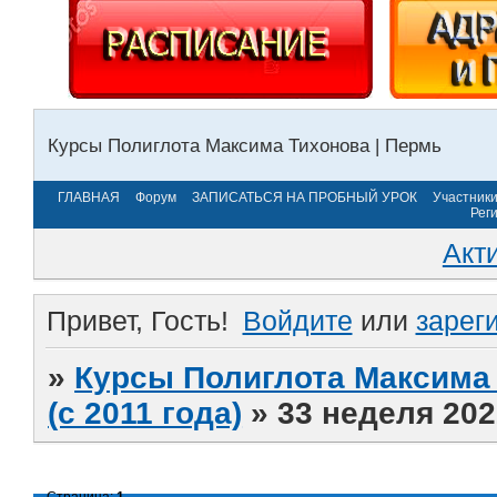
Курсы Полиглота Максима Тихонова | Пермь
ГЛАВНАЯ
Форум
ЗАПИСАТЬСЯ НА ПРОБНЫЙ УРОК
Участник
Рег
Акт
Привет, Гость!
Войдите
или
зарег
»
Курсы Полиглота Максима 
(с 2011 года)
»
33 неделя 202
Страница:
1