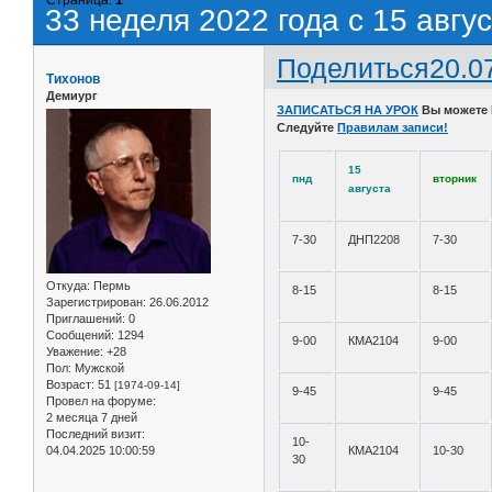
33 неделя 2022 года с 15 авгус
Поделиться
20.0
Тихонов
Демиург
ЗАПИСАТЬСЯ НА УРОК
Вы можете
Следуйте
Правилам записи!
15
пнд
вторник
августа
7-30
ДНП2208
7-30
Откуда:
Пермь
8-15
8-15
Зарегистрирован
: 26.06.2012
Приглашений:
0
Сообщений:
1294
9-00
КМА2104
9-00
Уважение:
+28
Пол:
Мужской
Возраст:
51
[1974-09-14]
9-45
9-45
Провел на форуме:
2 месяца 7 дней
Последний визит:
10-
04.04.2025 10:00:59
КМА2104
10-30
30