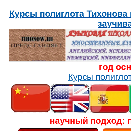
Курсы полиглота Тихонова
заучив
год ос
Курсы полигл
научный подход: 