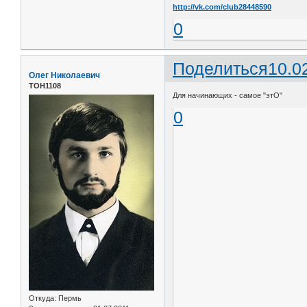
http://vk.com/club28448590
0
Поделиться
10.0
Олег Николаевич
ТОН1108
Для начинающих - самое "этО"
0
Откуда:
Пермь