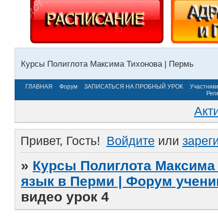
Курсы Полиглота Максима Тихонова | Пермь
ГЛАВНАЯ
Форум
ЗАПИСАТЬСЯ НА ПРОБНЫЙ УРОК
Участник
Рег
Акт
Привет, Гость!
Войдите
или
зарег
»
Курсы Полиглота Максима 
язык в Перми | Форум учени
видео урок 4