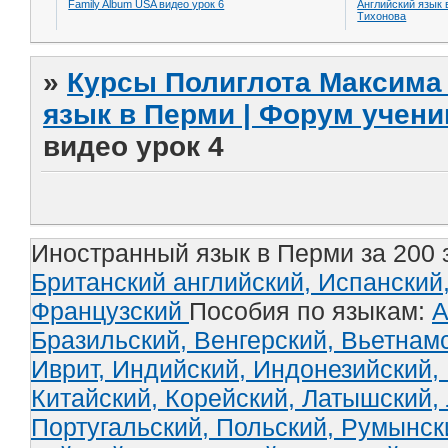
Family Album USA видео урок 6
Английский язык 
Тихонова
»
Курсы Полиглота Максима 
язык в Перми | Форум учени
видео урок 4
Иностранный язык в Перми за 200 
Британский английский,
Испанский
Французский
Пособия по языкам:
А
Бразильский,
Венгерский,
Вьетнам
Иврит,
Индийский,
Индонезийский,
Китайский,
Корейский,
Латышский,
Португальский,
Польский,
Румынск