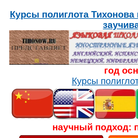
Курсы полиглота Тихонова
заучив
год ос
Курсы полигл
научный подход: 