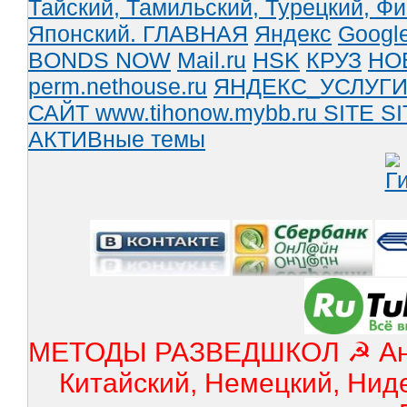
Тайский,
Тамильский,
Турецкий,
Фи
Японский.
ГЛАВНАЯ
Яндекс
Googl
BONDS NOW
Mail.ru
HSK
КРУЗ
НО
perm.nethouse.ru
ЯНДЕКС_УСЛУГ
САЙТ www.tihonow.mybb.ru
SITE
SI
АКТИВные темы
МЕТОДЫ РАЗВЕДШКОЛ ☭ Англ
Китайский, Немецкий, Нид