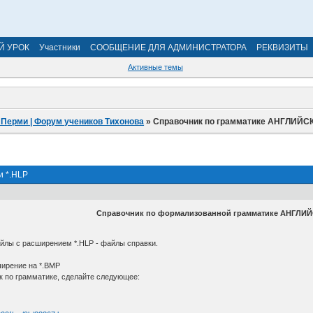
Й УРОК
Участники
СООБЩЕНИЕ ДЛЯ АДМИНИСТРАТОРА
РЕКВИЗИТЫ
Активные темы
 Перми | Форум учеников Тихонова
»
Справочник по грамматике АНГЛИЙСК
и *.HLP
Справочник по формализованной грамматике АНГЛИЙ
айлы с расширением *.HLP - файлы справки.
ирение на *.BMP
к по грамматике, сделайте следующее: