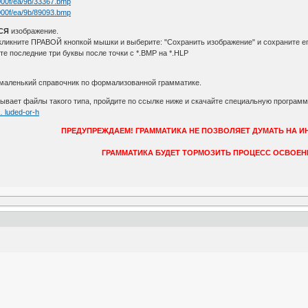
s/000f/ea/9b/33367.bmp
s/000f/ea/9b/89093.bmp
СЯ
изображение.
ликните ПРАВОЙ кнопкой мышки и выберите: "Сохранить изображение" и сохраните ег
е последние три буквы после точки с *.BMP на *.HLP
т маленький справочник по формализованной грамматике.
ает файлы такого типа, пройдите по ссылке ниже и скачайте специальную програм
… luded-or-h
ПРЕДУПРЕЖДАЕМ! ГРАММАТИКА НЕ ПОЗВОЛЯЕТ ДУМАТЬ НА И
ГРАММАТИКА БУДЕТ ТОРМОЗИТЬ ПРОЦЕСС ОСВОЕН