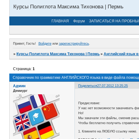
Курсы Полиглота Максима Тихонова | Пермь
ГЛАВНАЯ
Форум
ЗАПИСАТЬСЯ НА ПРОБНЫ
Привет, Гость!
Войдите
или
зарегистрируйтесь
.
»
Курсы Полиглота Максима Тихонова | Пермь
»
Английский язык в
Страница:
1
Справочник по грамматике АНГЛИЙСКОГО языка в виде файла помощ
Админ
Поделиться
27.07.2012 13:25:25
Демиург
Предисловие:
У нас нет возможности закачивать ф
Но!
Мы закачали эти файлы, сменив расш
Чтобы бесплатно получить справочни
1. Кликните на ЛЮБУЮ ссылку ниже.