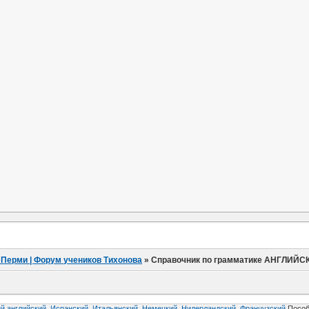
 Перми | Форум учеников Тихонова
»
Справочник по грамматике АНГЛИЙСК
й английский,
Испанский,
Итальянский,
Немецкий,
Нидерландский,
Французский
Пособ