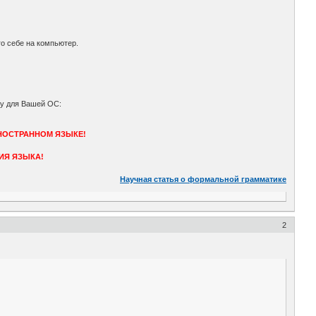
о себе на компьютер.
му для Вашей ОС:
НОСТРАННОМ ЯЗЫКЕ!
ИЯ ЯЗЫКА!
Научная статья о формальной грамматике
2