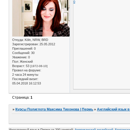
0
Откуда:
Köln, NRW, BRD
Зарегистрирован
: 25.05.2012
Приглашений:
0
Сообщений:
30
Уважение:
0
Пол:
Женский
Возраст:
53
[1972-08-10]
Провел на форуме:
2 часа 24 минуты
Последний визит:
05.04.2018 16:12:53
Страница:
1
»
Курсы Полиглота Максима Тихонова | Пермь
»
Английский язык в
Иностранный язык в Перми за 200 занятий:
Американский английский, Британски