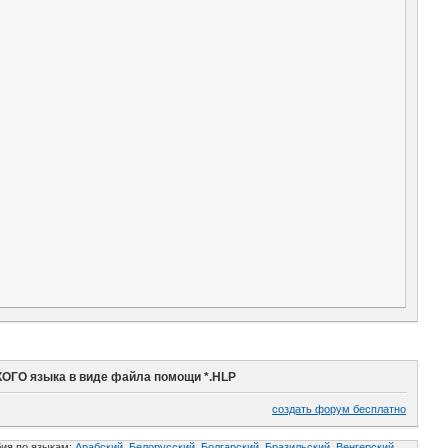
ОГО языка в виде файла помощи *.HLP
создать форум бесплатно
ия по языкам:
Арабский,
Белорусский,
Болгарский,
Бразильский,
Венгерский,