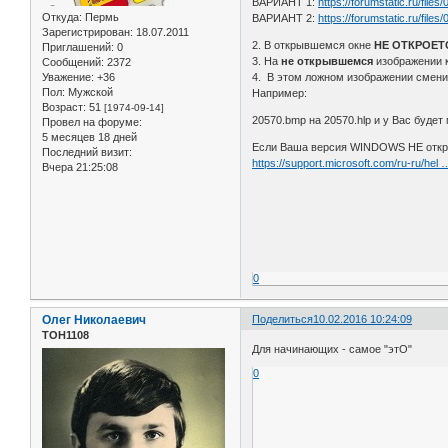
ВАРИАНТ 1:
https://forumstatic.ru/file
Откуда:
Пермь
ВАРИАНТ 2:
https://forumstatic.ru/file
Зарегистрирован
: 18.07.2011
2. В открывшемся окне
НЕ ОТКРОЕТ
Приглашений:
0
3. На
не открывшемся
изображении к
Сообщений:
2372
Уважение:
+36
4. В этом ложном изображении сменит
Пол:
Мужской
Например:
Возраст:
51
[1974-09-14]
20570.bmp на 20570.hlp и у Вас буде
Провел на форуме:
5 месяцев 18 дней
Если Ваша версия WINDOWS НЕ открыв
Последний визит:
https://support.microsoft.com/ru-ru/hel 
Вчера 21:25:08
0
Олег Николаевич
Поделиться
10.02.2016 10:24:09
ТОН1108
Для начинающих - самое "этО"
0