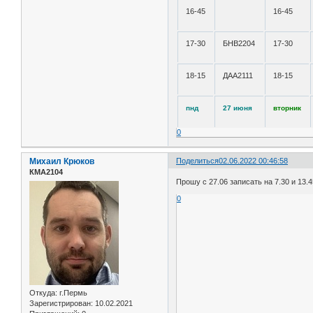
16-45
16-45
17-30
БНВ2204
17-30
18-15
ДАА2111
18-15
пнд
27 июня
вторник
0
Михаил Крюков
Поделиться
02.06.2022 00:46:58
КМА2104
Прошу с 27.06 записать на 7.30 и 13.
0
Откуда:
г.Пермь
Зарегистрирован
: 10.02.2021