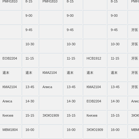
РМН1810
8-15
РМН1810
8-15
8-15
РМН
9-00
9-00
9-00
9-45
9-45
9-45
牙医
10-30
10-30
10-30
牙医
ЕОВ2204
11-15
11-15
НСВ1912
11-15
牙医
週末
週末
КМА2104
週末
週末
週末
牙医
КМА2104
13-45
Алиса
13-45
КМА2104
13-45
牙医
Алиса
14-30
14-30
ЕОВ2204
14-30
Алис
Князев
15-15
ЗЮЮ1909
15-15
Князев
15-15
ЗЮЮ
МВМ1804
16-00
16-00
ЗЮЮ1909
16-00
МВМ