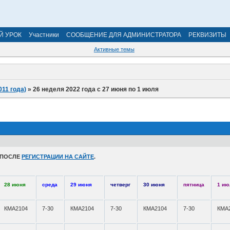
Й УРОК
Участники
СООБЩЕНИЕ ДЛЯ АДМИНИСТРАТОРА
РЕКВИЗИТЫ
Активные темы
011 года)
»
26 неделя 2022 года с 27 июня по 1 июля
 ПОСЛЕ
РЕГИСТРАЦИИ НА САЙТЕ
.
28 июня
среда
29 июня
четверг
30 июня
пятница
1 ию
КМА2104
7-30
КМА2104
7-30
КМА2104
7-30
КМА