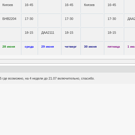
Князев
16-45
16-45
Князев
16-45
БНВ2204
17-30
17-30
17-30
ДАА2
18-15
ДАА2111
18-15
18-15
28 июня
среда
29 июня
четверг
30 июня
пятница
1 ию
45 где возможно, на 4 недели до 21.07 включительно, спасибо.