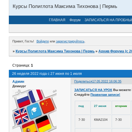
Курсы Полиглота Максима Тихонова | Пермь
ГЛАВНАЯ
Форум
ЗАПИСАТЬСЯ НА ПРОБНЫ
Привет, Гость!
Войдите
или
зарегистрируйтесь
.
»
Курсы Полиглота Максима Тихонова | Пермь
»
Архив Форума (с 2
Страница:
1
26 неделя 2022 года с 27 июня по 1 июля
Админ
Поделиться
17.05.2022 16:06:35
Демиург
ЗАПИСАТЬСЯ НА УРОК
Вы можете
Следуйте
Правилам записи!
пнд
27 июня
вторник
7-30
КМА2104
7-30