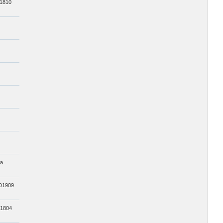
1810
а
1909
1804