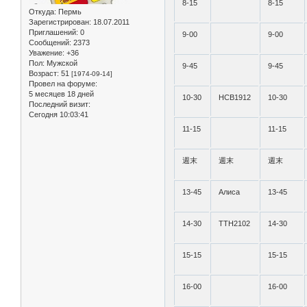
8-15
8-15
Откуда:
Пермь
Зарегистрирован
: 18.07.2011
Приглашений:
0
9-00
9-00
Сообщений:
2373
Уважение:
+36
Пол:
Мужской
9-45
9-45
Возраст:
51
[1974-09-14]
Провел на форуме:
5 месяцев 18 дней
10-30
НСВ1912
10-30
Последний визит:
Сегодня 10:03:41
11-15
11-15
週末
週末
週末
13-45
Алиса
13-45
14-30
ТТН2102
14-30
15-15
15-15
16-00
16-00