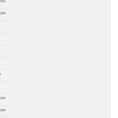
810
2206
а
204
1804