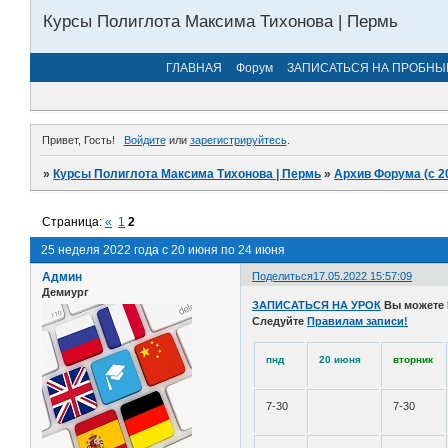
Курсы Полиглота Максима Тихонова | Пермь
ГЛАВНАЯ
Форум
ЗАПИСАТЬСЯ НА ПРОБНЫ
Привет, Гость!
Войдите
или
зарегистрируйтесь
.
»
Курсы Полиглота Максима Тихонова | Пермь
»
Архив Форума (с 2
Страница:
«
1
2
25 неделя 2022 года с 20 июня по 24 июня
Админ
Поделиться
17.05.2022 15:57:09
Демиург
ЗАПИСАТЬСЯ НА УРОК
Вы можете
Следуйте
Правилам записи!
пнд
20 июня
вторник
7-30
7-30