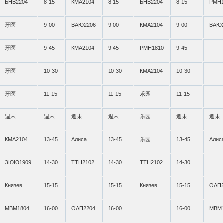
БНВ2204
8-15
КМА2104
8-15
БНВ2204
8-15
РМН1
牙医
9-00
ВАЮ2206
9-00
КМА2104
9-00
ВАЮ
牙医
9-45
КМА2104
9-45
РМН1810
9-45
牙医
10-30
10-30
КМА2104
10-30
牙医
11-15
11-15
乐园
11-15
週末
週末
週末
週末
乐园
週末
週末
КМА2104
13-45
Алиса
13-45
乐园
13-45
Алис
ЗЮЮ1909
14-30
ТТН2102
14-30
ТТН2102
14-30
Князев
15-15
15-15
Князев
15-15
ОАП2
МВМ1804
16-00
ОАП2204
16-00
16-00
МВМ