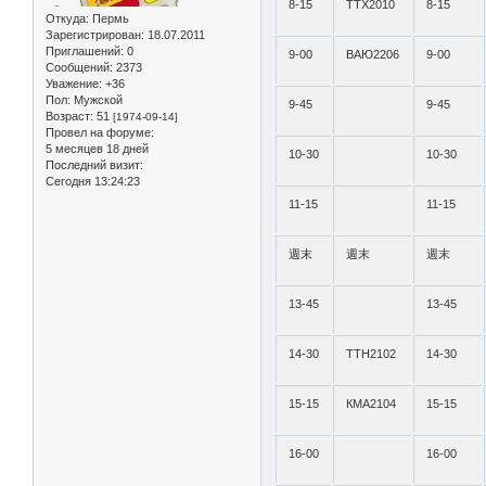
8-15
ТТХ2010
8-15
Откуда:
Пермь
Зарегистрирован
: 18.07.2011
Приглашений:
0
9-00
ВАЮ2206
9-00
Сообщений:
2373
Уважение:
+36
Пол:
Мужской
9-45
9-45
Возраст:
51
[1974-09-14]
Провел на форуме:
5 месяцев 18 дней
10-30
10-30
Последний визит:
Сегодня 13:24:23
11-15
11-15
週末
週末
週末
13-45
13-45
14-30
ТТН2102
14-30
15-15
КМА2104
15-15
16-00
16-00