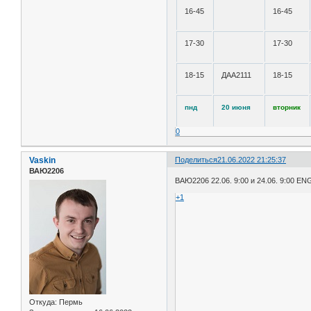
16-45
16-45
17-30
17-30
18-15
ДАА2111
18-15
пнд
20 июня
вторник
0
Vaskin
Поделиться
21.06.2022 21:25:37
ВАЮ2206
ВАЮ2206 22.06. 9:00 и 24.06. 9:00 EN
+1
Откуда:
Пермь