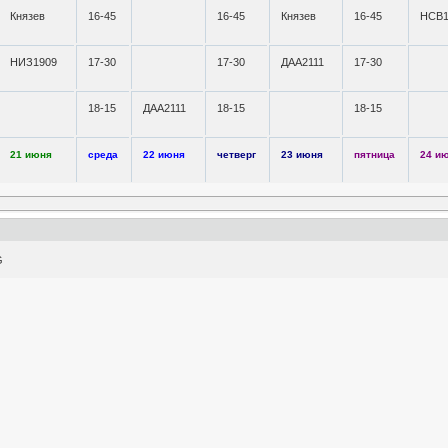
Князев
16-45
16-45
Князев
16-45
НСВ1
НИЗ1909
17-30
17-30
ДАА2111
17-30
18-15
ДАА2111
18-15
18-15
21 июня
среда
22 июня
четверг
23 июня
пятница
24 и
G