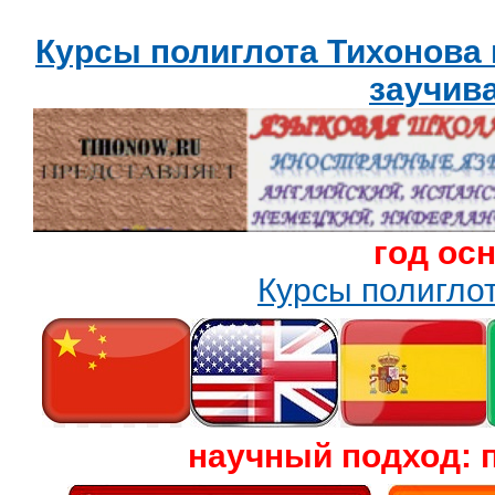
Курсы полиглота Тихонова
заучив
год ос
Курсы полигл
научный подход: 