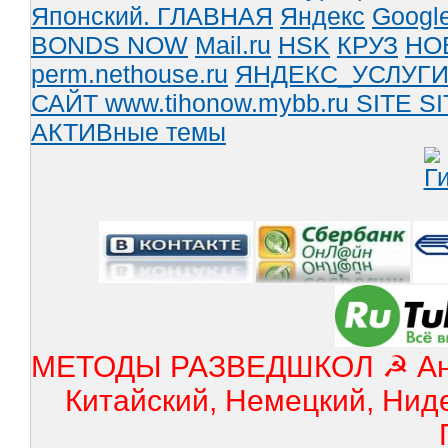
Японский.
ГЛАВНАЯ
Яндекс
Googl
BONDS NOW
Mail.ru
HSK
КРУЗ
НО
perm.nethouse.ru
ЯНДЕКС_УСЛУГ
САЙТ www.tihonow.mybb.ru
SITE
SI
АКТИВные темы
МЕТОДЫ РАЗВЕДШКОЛ ☭ Англ
Китайский, Немецкий, Нид