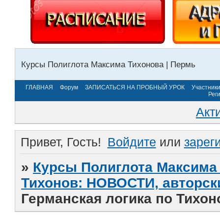
Курсы Полиглота Максима Тихонова | Пермь
ГЛАВНАЯ
Форум
ЗАПИСАТЬСЯ НА ПРОБНЫЙ УРОК
Участник
Рег
Акт
Привет, Гость!
Войдите
или
зарег
»
Курсы Полиглота Максима 
Тихонов: НОВОСТИ, авторск
Германская логика по Тихон