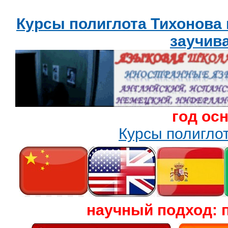
Курсы полиглота Тихонова
заучив
год ос
Курсы полигл
научный подход: 