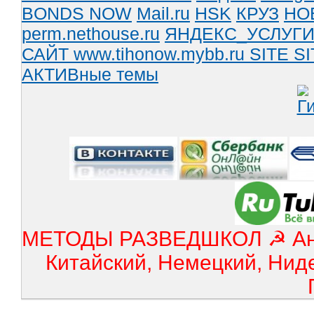
BONDS NOW
Mail.ru
HSK
КРУЗ
НО
perm.nethouse.ru
ЯНДЕКС_УСЛУГ
САЙТ www.tihonow.mybb.ru
SITE
SI
АКТИВные темы
МЕТОДЫ РАЗВЕДШКОЛ ☭ Англ
Китайский, Немецкий, Нид