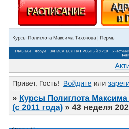
Курсы Полиглота Максима Тихонова | Пермь
ГЛАВНАЯ
Форум
ЗАПИСАТЬСЯ НА ПРОБНЫЙ УРОК
Участник
Рег
Акт
Привет, Гость!
Войдите
или
зарег
»
Курсы Полиглота Максима 
(с 2011 года)
»
43 неделя 202
Страница:
1
2
»