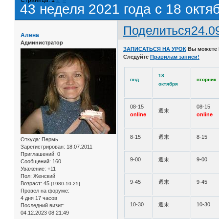
43 неделя 2021 года с 18 октя
Поделиться
24.0
Алёна
Администратор
ЗАПИСАТЬСЯ НА УРОК
Вы можете
Следуйте
Правилам записи!
18
пнд
вторник
октября
08-15
08-15
週末
online
online
8-15
週末
8-15
Откуда:
Пермь
Зарегистрирован
: 18.07.2011
Приглашений:
0
9-00
週末
9-00
Сообщений:
160
Уважение:
+11
Пол:
Женский
9-45
週末
9-45
Возраст:
45
[1980-10-25]
Провел на форуме:
4 дня 17 часов
10-30
週末
10-30
Последний визит:
04.12.2023 08:21:49