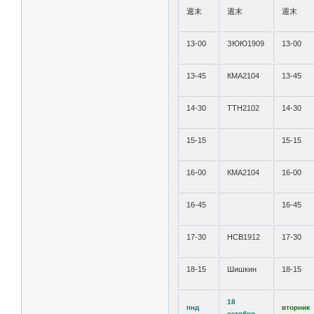
週末
週末
週末
13-00
ЗЮЮ1909
13-00
13-45
КМА2104
13-45
14-30
ТТН2102
14-30
15-15
15-15
16-00
КМА2104
16-00
16-45
16-45
17-30
НСВ1912
17-30
18-15
Шишкин
18-15
18
пнд
вторник
октября