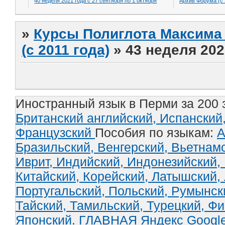
40 неделя 2021 года с 27 сентября по 1 октября
Архив Форума (с 
»
Курсы Полиглота Максима 
(с 2011 года)
»
43 неделя 202
Иностранный язык в Перми за 200 
Британский английский,
Испанский
Французский
Пособия по языкам:
А
Бразильский,
Венгерский,
Вьетнам
Иврит,
Индийский,
Индонезийский,
Китайский,
Корейский,
Латышский,
Португальский,
Польский,
Румынск
Тайский,
Тамильский,
Турецкий,
Фи
Японский.
ГЛАВНАЯ
Яндекс
Googl