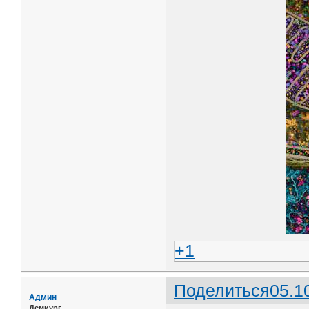
+1
Поделиться
05.1
Админ
Демиург