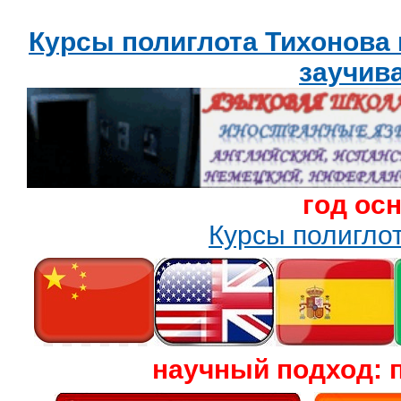
Курсы полиглота Тихонова
заучив
год ос
Курсы полигл
научный подход: 