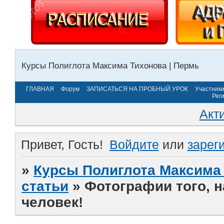
Курсы Полиглота Максима Тихонова | Пермь
ГЛАВНАЯ
Форум
ЗАПИСАТЬСЯ НА ПРОБНЫЙ УРОК
Участник
Рег
Акт
Привет, Гость!
Войдите
или
зарег
»
Курсы Полиглота Максима 
статьи
»
Фотографии того, 
человек!