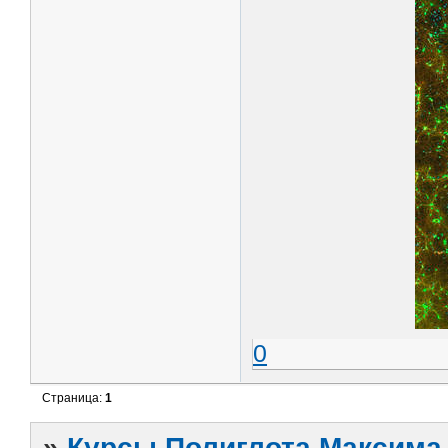
0
Страница:
1
»
Курсы Полиглота Максима 