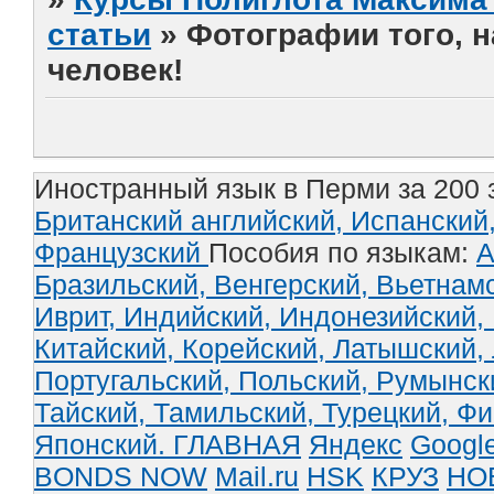
статьи
»
Фотографии того, 
человек!
Иностранный язык в Перми за 200 
Британский английский,
Испанский
Французский
Пособия по языкам:
А
Бразильский,
Венгерский,
Вьетнам
Иврит,
Индийский,
Индонезийский,
Китайский,
Корейский,
Латышский,
Португальский,
Польский,
Румынск
Тайский,
Тамильский,
Турецкий,
Фи
Японский.
ГЛАВНАЯ
Яндекс
Googl
BONDS NOW
Mail.ru
HSK
КРУЗ
НО