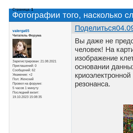
Страница:
1
Фотографии того, насколько с
Поделиться
04.0
valerga65
Читатель Форума
Вы даже не предс
человек! На карт
изображение кле
Зарегистрирован
: 21.08.2021
основании данных
Приглашений:
0
Сообщений:
62
криоэлектронной 
Уважение:
+2
Пол:
Женский
резонанса.
Провел на форуме:
5 часов 1 минуту
Последний визит:
19.10.2023 15:08:35