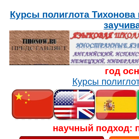
Курсы полиглота Тихонова
заучив
год ос
Курсы полигл
научный подход: 