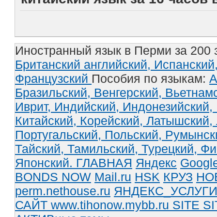
Иностранный язык в Перми за 200 
Британский английский,
Испанский
Французский
Пособия по языкам:
А
Бразильский,
Венгерский,
Вьетнам
Иврит,
Индийский,
Индонезийский,
Китайский,
Корейский,
Латышский,
Португальский,
Польский,
Румынск
Тайский,
Тамильский,
Турецкий,
Фи
Японский.
ГЛАВНАЯ
Яндекс
Googl
BONDS NOW
Mail.ru
HSK
КРУЗ
НО
perm.nethouse.ru
ЯНДЕКС_УСЛУГ
САЙТ www.tihonow.mybb.ru
SITE
SI