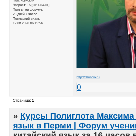
Пол:
Женский
Возраст:
15
[2011-04-01]
Провел на форуме:
25 дней 7 часов
Последний визит:
12.08.2020 06:19:56
http://tihonow.ru
0
Страница:
1
»
Курсы Полиглота Максима 
язык в Перми | Форум учени
китайский язык за 16 часов