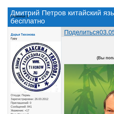
Дмитрий Петров китайский язы
Страница:
1
бесплатно
Поделиться
03.0
Дарья Тихонова
Гуру
(Вы попа
Откуда:
Пермь
Зарегистрирован
: 26.03.2012
Приглашений:
0
Сообщений:
841
Уважение:
+17