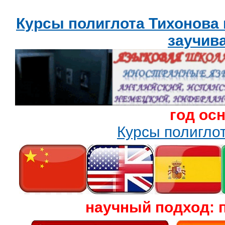
Курсы полиглота Тихонова
заучив
год ос
Курсы полигл
научный подход: 