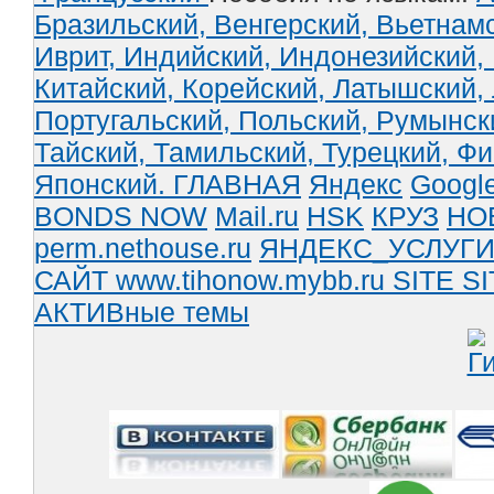
Бразильский,
Венгерский,
Вьетнам
Иврит,
Индийский,
Индонезийский,
Китайский,
Корейский,
Латышский,
Португальский,
Польский,
Румынск
Тайский,
Тамильский,
Турецкий,
Фи
Японский.
ГЛАВНАЯ
Яндекс
Googl
BONDS NOW
Mail.ru
HSK
КРУЗ
НО
perm.nethouse.ru
ЯНДЕКС_УСЛУГ
САЙТ www.tihonow.mybb.ru
SITE
SI
АКТИВные темы