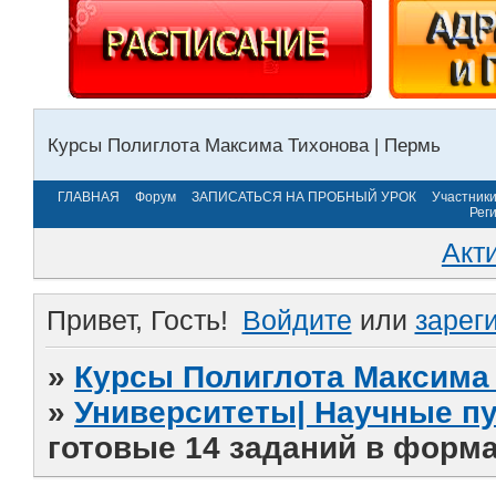
Курсы Полиглота Максима Тихонова | Пермь
ГЛАВНАЯ
Форум
ЗАПИСАТЬСЯ НА ПРОБНЫЙ УРОК
Участник
Рег
Акт
Привет, Гость!
Войдите
или
зарег
»
Курсы Полиглота Максима 
»
Университеты| Научные п
готовые 14 заданий в форма