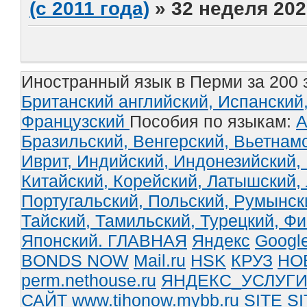
(с 2011 года)
»
32 неделя 202
Иностранный язык в Перми за 200 
Британский английский,
Испанский
Французский
Пособия по языкам:
А
Бразильский,
Венгерский,
Вьетнам
Иврит,
Индийский,
Индонезийский,
Китайский,
Корейский,
Латышский,
Португальский,
Польский,
Румынск
Тайский,
Тамильский,
Турецкий,
Фи
Японский.
ГЛАВНАЯ
Яндекс
Googl
BONDS NOW
Mail.ru
HSK
КРУЗ
НО
perm.nethouse.ru
ЯНДЕКС_УСЛУГ
САЙТ www.tihonow.mybb.ru
SITE
SI