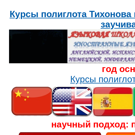
Курсы полиглота Тихонова
заучив
год ос
Курсы полигл
научный подход: 