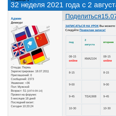
32 неделя 2021 года с 2 август
Поделиться
15.0
Админ
Демиург
ЗАПИСАТЬСЯ НА УРОК
Вы можете
Следуйте
Правилам записи!
2
пнд
вторник
августа
08-15
08-15
КМА2104
online
online
Откуда:
Пермь
Зарегистрирован
: 18.07.2011
8-15
8-15
Приглашений:
0
Сообщений:
2373
Уважение:
+36
9-00
9-00
Пол:
Мужской
Возраст:
51
[1974-09-14]
Провел на форуме:
9-45
ТЕА1908
9-45
5 месяцев 18 дней
Последний визит:
Сегодня 10:20:24
10-30
10-30