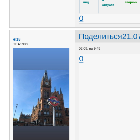
пнд
вторник
августа
0
Поделиться
21.0
el18
ТЕА1908
02.08. на 9:45
0