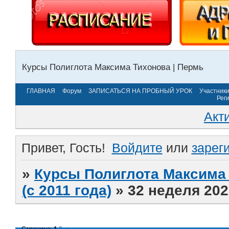
Курсы Полиглота Максима Тихонова | Пермь
ГЛАВНАЯ
Форум
ЗАПИСАТЬСЯ НА ПРОБНЫЙ УРОК
Участник
Рег
Акт
Привет, Гость!
Войдите
или
зарег
»
Курсы Полиглота Максима 
(с 2011 года)
»
32 неделя 202
Страница:
1
2
»