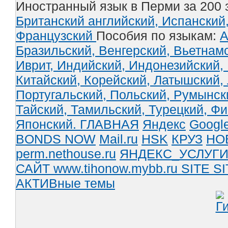
Иностранный язык в Перми за 200 
Британский английский,
Испанский
Французский
Пособия по языкам:
А
Бразильский,
Венгерский,
Вьетнам
Иврит,
Индийский,
Индонезийский,
Китайский,
Корейский,
Латышский,
Португальский,
Польский,
Румынск
Тайский,
Тамильский,
Турецкий,
Фи
Японский.
ГЛАВНАЯ
Яндекс
Googl
BONDS NOW
Mail.ru
HSK
КРУЗ
НО
perm.nethouse.ru
ЯНДЕКС_УСЛУГ
САЙТ www.tihonow.mybb.ru
SITE
SI
АКТИВные темы