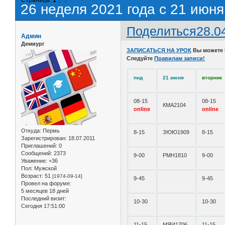
26 неделя 2021 года с 21 июня
Поделиться
28.0
Админ
Демиург
ЗАПИСАТЬСЯ НА УРОК
Вы можете
Следуйте
Правилам записи!
пнд
21 июня
вторник
08-15
08-15
КМА2104
online
online
Откуда:
Пермь
8-15
ЗЮЮ1909
8-15
Зарегистрирован
: 18.07.2011
Приглашений:
0
Сообщений:
2373
9-00
РМН1810
9-00
Уважение:
+36
Пол:
Мужской
Возраст:
51
[1974-09-14]
9-45
9-45
Провел на форуме:
5 месяцев 18 дней
Последний визит:
10-30
10-30
Сегодня 17:51:00
11-15
МЯИ1706
11-15