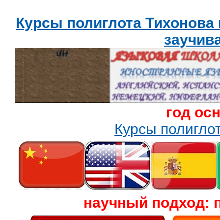
Курсы полиглота Тихонова
заучив
год ос
Курсы полигл
научный подход: 