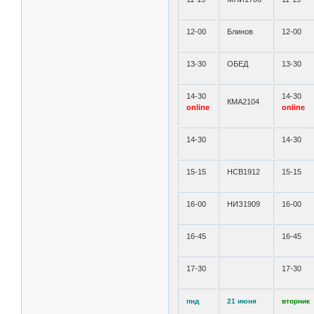
12-00
Блинов
12-00
13-30
ОБЕД
13-30
14-30
14-30
КМА2104
online
online
14-30
14-30
15-15
НСВ1912
15-15
16-00
НИЗ1909
16-00
16-45
16-45
17-30
17-30
пнд
21 июня
вторник