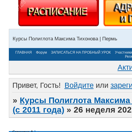
Курсы Полиглота Максима Тихонова | Пермь
ГЛАВНАЯ
Форум
ЗАПИСАТЬСЯ НА ПРОБНЫЙ УРОК
Участник
Рег
Акт
Привет, Гость!
Войдите
или
зарег
»
Курсы Полиглота Максима 
(с 2011 года)
»
26 неделя 202
Страница:
1
2
»