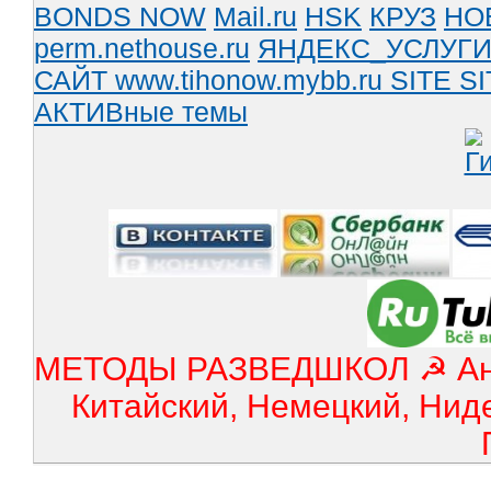
BONDS NOW
Mail.ru
HSK
КРУЗ
НО
perm.nethouse.ru
ЯНДЕКС_УСЛУГ
САЙТ www.tihonow.mybb.ru
SITE
SI
АКТИВные темы
МЕТОДЫ РАЗВЕДШКОЛ ☭ Англ
Китайский, Немецкий, Нид