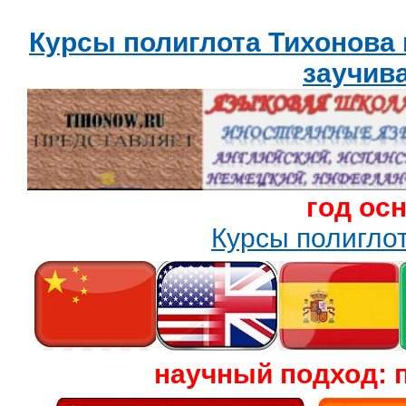
Курсы полиглота Тихонова
заучив
год ос
Курсы полигл
научный подход: 