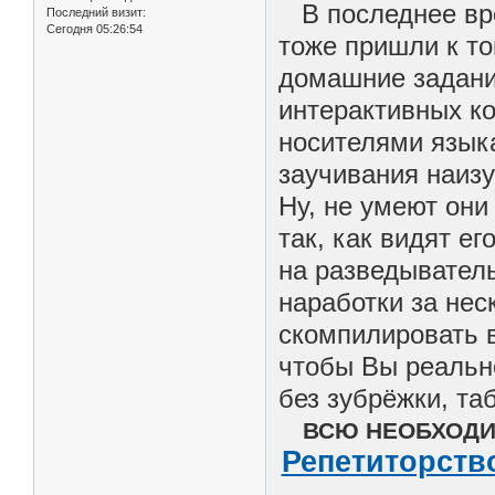
В последнее вре
Последний визит:
Сегодня 05:26:54
тоже пришли к то
домашние задани
интерактивных к
носителями языка
заучивания наизу
Ну, не умеют они
так, как видят е
на разведывател
наработки за нес
скомпилировать в
чтобы Вы реально
без зубрёжки, та
ВСЮ НЕОБХОДИ
Репетиторство