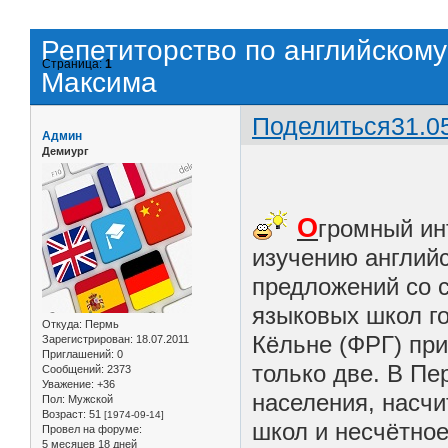
Репетиторство по английскому
Страница:
1
Максима
Поделиться
31.0
Админ
Демиург
О
громный ин
изучению английс
предложений со с
языковых школ го
Откуда:
Пермь
Кёльне (ФРГ) пр
Зарегистрирован
: 18.07.2011
Приглашений:
0
только две. В Пе
Сообщений:
2373
Уважение:
+36
населения, насчи
Пол:
Мужской
Возраст:
51
[1974-09-14]
школ и несчётное
Провел на форуме:
5 месяцев 18 дней