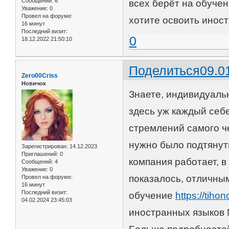
Сообщений:
6
всех берёт на обучен
Уважение:
0
Провел на форуме:
хотите освоить инос
16 минут
Последний визит:
0
18.12.2022 21:50:10
Поделиться
09.0
Zero00Criss
Новичок
Знаете, индивидуаль
здесь уж каждый себе
стремлений самого че
нужно было подтянуть
Зарегистрирован
: 14.12.2023
Приглашений:
0
компания работает, в
Сообщений:
4
Уважение:
0
показалось, отличны
Провел на форуме:
16 минут
Последний визит:
обучение
https://tihon
04.02.2024 23:45:03
иностранных языков N