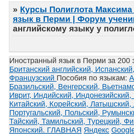
»
Курсы Полиглота Максима 
язык в Перми | Форум учени
английскому языку у полиг
Иностранный язык в Перми за 200 
Британский английский,
Испанский
Французский
Пособия по языкам:
А
Бразильский,
Венгерский,
Вьетнам
Иврит,
Индийский,
Индонезийский,
Китайский,
Корейский,
Латышский,
Португальский,
Польский,
Румынск
Тайский,
Тамильский,
Турецкий,
Фи
Японский.
ГЛАВНАЯ
Яндекс
Googl