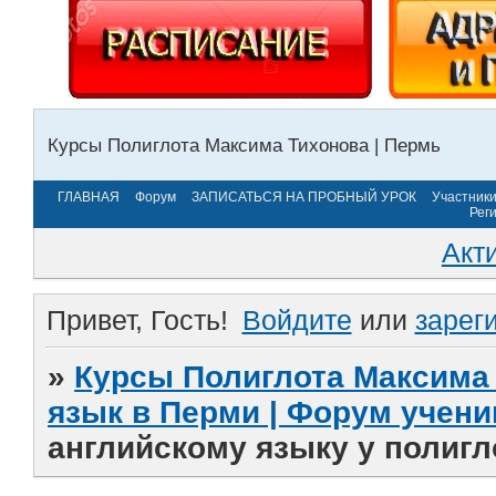
Курсы Полиглота Максима Тихонова | Пермь
ГЛАВНАЯ
Форум
ЗАПИСАТЬСЯ НА ПРОБНЫЙ УРОК
Участник
Рег
Акт
Привет, Гость!
Войдите
или
зарег
»
Курсы Полиглота Максима 
язык в Перми | Форум учени
английскому языку у полиг