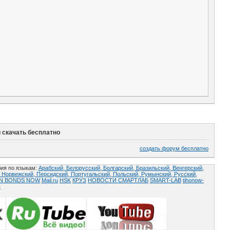
 скачать бесплатно
создать форум бесплатно
ия по языкам:
Арабский,
Белорусский,
Болгарский,
Бразильский,
Венгерский,
,
Норвежский,
Персидский,
Португальский,
Польский,
Румынский,
Русский,
AN BONDS NOW
Mail.ru
HSK
КРУЗ
НОВОСТИ СМАРТЛАБ
SMART-LAB
tihonow-
ы