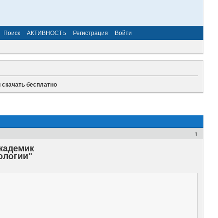
Поиск
АКТИВНОСТЬ
Регистрация
Войти
 скачать бесплатно
1
кадемик
ологии"