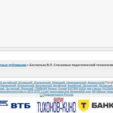
учные публикации
»
Беспалько В.П. Слагаемые педагогической технологии
й английский,
Испанский,
Итальянский,
Немецкий,
Нидерландский,
Французский
Пособ
,
Ирландский,
Итальянский,
Каталонский,
Китайский,
Корейский,
Латышский,
Литовский
кий,
Эстонский,
Японский.
ГЛАВНАЯ
Яндекс
Google
ВЗГЛЯД
ДЗЕН
для слепых
RUSSI
www.tihonow.mybb.ru
SITE
SITE 2
сайт преподавателя физики
Мой дзен
АКТИВные тем