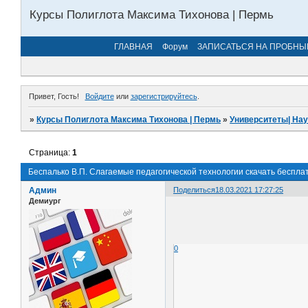
Курсы Полиглота Максима Тихонова | Пермь
ГЛАВНАЯ
Форум
ЗАПИСАТЬСЯ НА ПРОБНЫ
Привет, Гость!
Войдите
или
зарегистрируйтесь
.
»
Курсы Полиглота Максима Тихонова | Пермь
»
Университеты| На
Страница:
1
Беспалько В.П. Слагаемые педагогической технологии скачать беспла
Админ
Поделиться
18.03.2021 17:27:25
Демиург
0