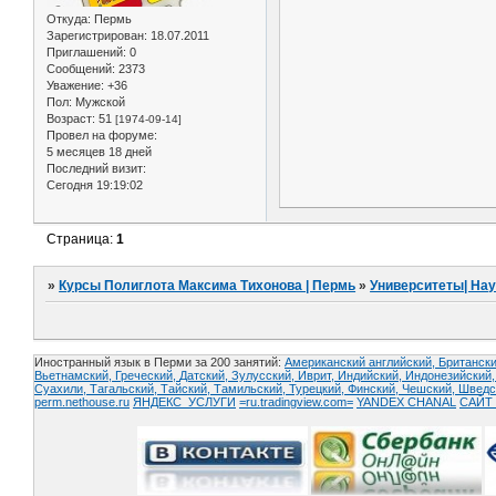
Откуда:
Пермь
Зарегистрирован
: 18.07.2011
Приглашений:
0
Сообщений:
2373
Уважение:
+36
Пол:
Мужской
Возраст:
51
[1974-09-14]
Провел на форуме:
5 месяцев 18 дней
Последний визит:
Сегодня 19:19:02
Страница:
1
»
Курсы Полиглота Максима Тихонова | Пермь
»
Университеты| На
Иностранный язык в Перми за 200 занятий:
Американский английский, Британски
Вьетнамский,
Греческий,
Датский,
Зулусский,
Иврит,
Индийский,
Индонезийский
Суахили,
Тагальский,
Тайский,
Тамильский,
Турецкий,
Финский,
Чешский,
Шведс
perm.nethouse.ru
ЯНДЕКС_УСЛУГИ
=ru.tradingview.com=
YANDEX CHANAL
САЙТ 