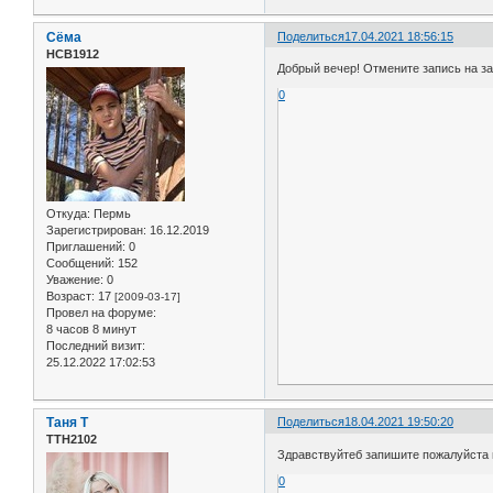
Сёма
Поделиться
17.04.2021 18:56:15
НСВ1912
Добрый вечер! Отмените запись на за
0
Откуда:
Пермь
Зарегистрирован
: 16.12.2019
Приглашений:
0
Сообщений:
152
Уважение:
0
Возраст:
17
[2009-03-17]
Провел на форуме:
8 часов 8 минут
Последний визит:
25.12.2022 17:02:53
Таня Т
Поделиться
18.04.2021 19:50:20
ТТН2102
Здравствуйтеб запишите пожалуйста н
0