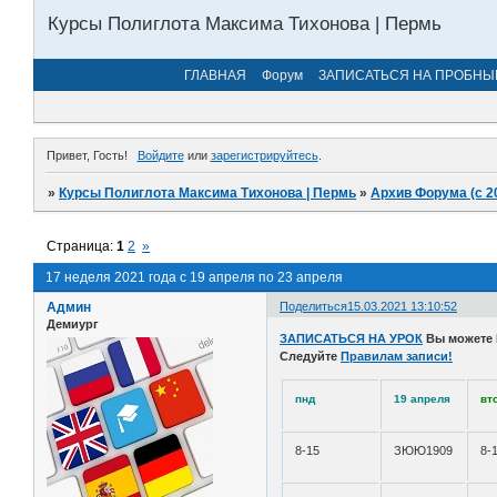
Курсы Полиглота Максима Тихонова | Пермь
ГЛАВНАЯ
Форум
ЗАПИСАТЬСЯ НА ПРОБНЫ
Привет, Гость!
Войдите
или
зарегистрируйтесь
.
»
Курсы Полиглота Максима Тихонова | Пермь
»
Архив Форума (с 2
Страница:
1
2
»
17 неделя 2021 года с 19 апреля по 23 апреля
Админ
Поделиться
15.03.2021 13:10:52
Демиург
ЗАПИСАТЬСЯ НА УРОК
Вы можете
Следуйте
Правилам записи!
пнд
19 апреля
вт
8-15
ЗЮЮ1909
8-