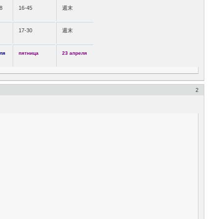
8
16-45
週末
17-30
週末
ля
пятница
23 апреля
2