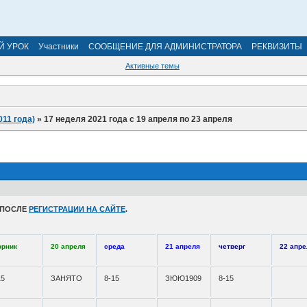
Й УРОК
Участники
СООБЩЕНИЕ ДЛЯ АДМИНИСТРАТОРА
РЕКВИЗИТЫ
Активные темы
011 года)
»
17 неделя 2021 года с 19 апреля по 23 апреля
 ПОСЛЕ
РЕГИСТРАЦИИ НА САЙТЕ
.
орник
20 апреля
среда
21 апреля
четверг
22 апре
15
ЗАНЯТО
8-15
ЗЮЮ1909
8-15