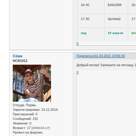
16-45
БАА1908
16
17-30
АртёмШ
17
пнд
19 апреля
вт
0
Сёма
Поделиться
11.04.2021 19:56:30
НСВ1912
Добрый вечер! Запишите на пятницу 2
0
Откуда:
Пермь
Зарегистрирован
: 16.12.2019
Приглашений:
0
Сообщений:
152
Уважение:
0
Возраст:
17
[2009-03-17]
Провел на форуме: