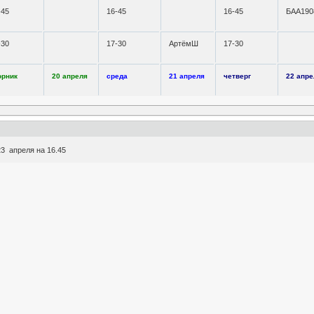
-45
16-45
16-45
БАА190
-30
17-30
АртёмШ
17-30
орник
20 апреля
среда
21 апреля
четверг
22 апре
3 апреля на 16.45