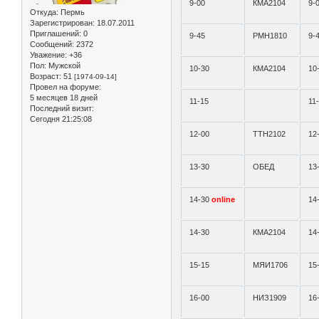
9-00
КМА2104
9-
Откуда:
Пермь
Зарегистрирован
: 18.07.2011
Приглашений:
0
9-45
РМН1810
9-
Сообщений:
2372
Уважение:
+36
Пол:
Мужской
10-30
КМА2104
10
Возраст:
51
[1974-09-14]
Провел на форуме:
5 месяцев 18 дней
11-15
11
Последний визит:
Сегодня 21:25:08
12-00
ТТН2102
12
13-30
ОБЕД
13
14-30
online
14
14-30
КМА2104
14
15-15
МЯИ1706
15
16-00
НИЗ1909
16