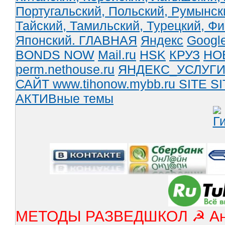
Португальский,
Польский,
Румынск
Тайский,
Тамильский,
Турецкий,
Фи
Японский.
ГЛАВНАЯ
Яндекс
Googl
BONDS NOW
Mail.ru
HSK
КРУЗ
НО
perm.nethouse.ru
ЯНДЕКС_УСЛУГ
САЙТ www.tihonow.mybb.ru
SITE
SI
АКТИВные темы
МЕТОДЫ РАЗВЕДШКОЛ ☭ Англ