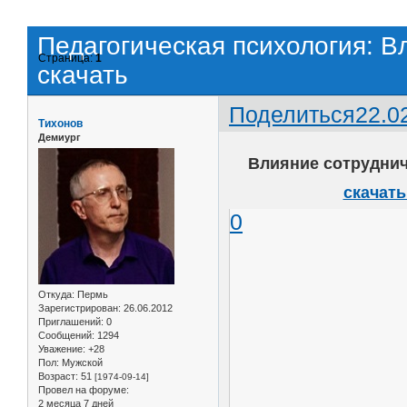
Педагогическая психология: В
Страница:
1
скачать
Поделиться
22.0
Тихонов
Демиург
Влияние сотруднич
скачать
0
Откуда:
Пермь
Зарегистрирован
: 26.06.2012
Приглашений:
0
Сообщений:
1294
Уважение:
+28
Пол:
Мужской
Возраст:
51
[1974-09-14]
Провел на форуме:
2 месяца 7 дней