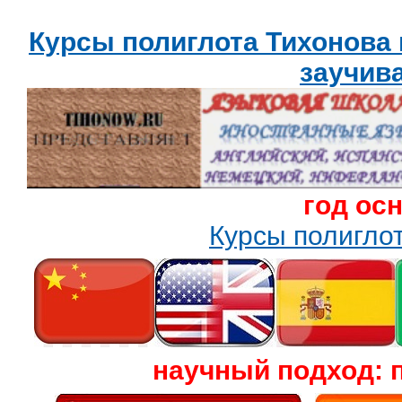
Курсы полиглота Тихонова
заучив
год ос
Курсы полигл
научный подход: 