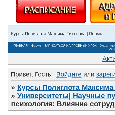
Курсы Полиглота Максима Тихонова | Пермь
ГЛАВНАЯ
Форум
ЗАПИСАТЬСЯ НА ПРОБНЫЙ УРОК
Участник
Рег
Акт
Привет, Гость!
Войдите
или
зарег
»
Курсы Полиглота Максима 
»
Университеты| Научные п
психология: Влияние сотруд