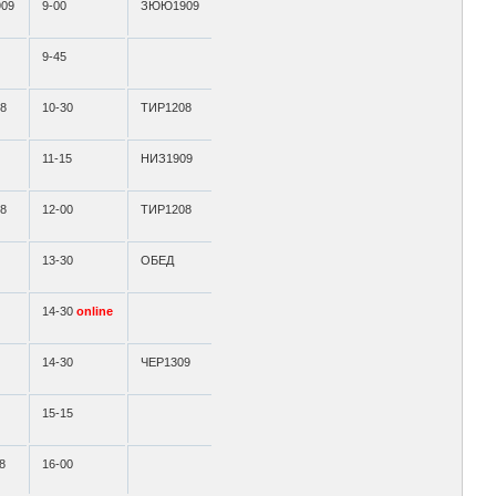
09
9-00
ЗЮЮ1909
9-45
8
10-30
ТИР1208
11-15
НИЗ1909
8
12-00
ТИР1208
13-30
ОБЕД
14-30
online
14-30
ЧЕР1309
15-15
8
16-00