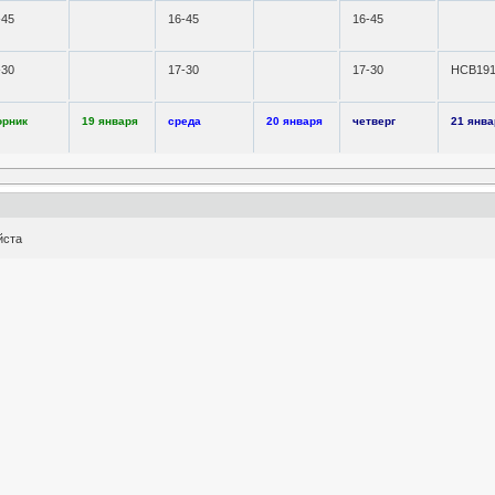
-45
16-45
16-45
-30
17-30
17-30
НСВ19
орник
19 января
среда
20 января
четверг
21 янва
йста