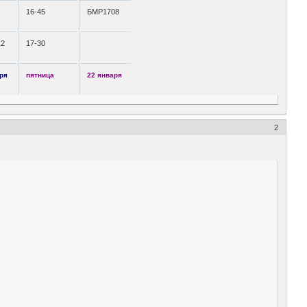
16-45
БМР1708
12
17-30
ря
пятница
22 января
2