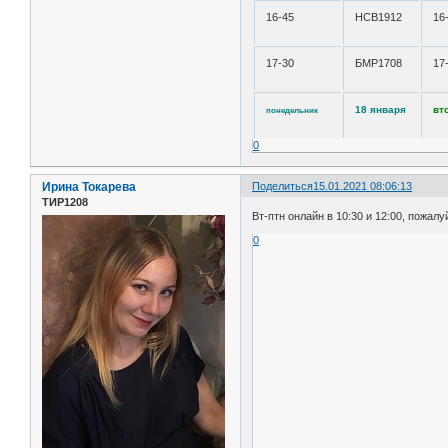
16-45
НСВ1912
16
17-30
БМР1708
17
18 января
вт
понедельник
0
Ирина Токарева
Поделиться
15.01.2021 08:06:13
ТИР1208
Вт-птн онлайн в 10:30 и 12:00, пожалу
0