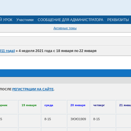
Й УРОК
Участники
СООБЩЕНИЕ ДЛЯ АДМИНИСТРАТОРА
РЕКВИЗИТЫ
Активные темы
011 года)
»
4 неделя 2021 года с 18 января по 22 января
 ПОСЛЕ
РЕГИСТРАЦИИ НА САЙТЕ
.
орник
19 января
среда
20 января
четверг
21 янва
15
8-15
ЗЮЮ1909
8-15