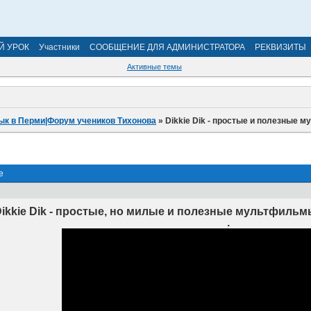
Й УРОК
Участники
СООБЩЕНИЕ ДЛЯ АДМИНИСТРАТОРА
РЕКВИЗИТЫ
Активные темы
ык в Перми|Форум учеников Тихонова
»
Dikkie Dik - простые и полезные
е
ikkie Dik - простые, но милые и полезные мультфиль
.