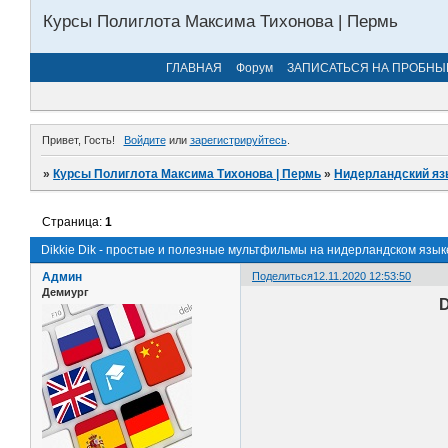
Курсы Полиглота Максима Тихонова | Пермь
ГЛАВНАЯ
Форум
ЗАПИСАТЬСЯ НА ПРОБНЫ
Привет, Гость!
Войдите
или
зарегистрируйтесь
.
»
Курсы Полиглота Максима Тихонова | Пермь
»
Нидерландский яз
Страница:
1
Dikkie Dik - простые и полезные мультфильмы на нидерландском язык
Админ
Поделиться
12.11.2020 12:53:50
Демиург
D