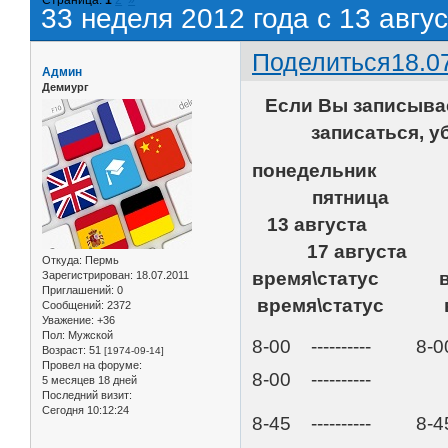
33 неделя 2012 года с 13 авгус
Поделиться
18.0
Админ
Демиург
Если Вы записыва
записаться, у
понедельн
пятница
13 августа 1
17 августа
Откуда:
Пермь
время\статус 
Зарегистрирован
: 18.07.2011
Приглашений:
0
время\статус вр
Сообщений:
2372
Уважение:
+36
Пол:
Мужской
8-00 ---------- 8-
Возраст:
51
[1974-09-14]
Провел на форуме:
8-00 ----------
5 месяцев 18 дней
Последний визит:
Сегодня 10:12:24
8-45 ---------- 8-