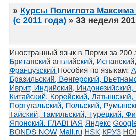
»
Курсы Полиглота Максима 
(с 2011 года)
»
33 неделя 201
Иностранный язык в Перми за 200 
Британский английский,
Испанский
Французский
Пособия по языкам:
А
Бразильский,
Венгерский,
Вьетнам
Иврит,
Индийский,
Индонезийский,
Китайский,
Корейский,
Латышский,
Португальский,
Польский,
Румынск
Тайский,
Тамильский,
Турецкий,
Фи
Японский.
ГЛАВНАЯ
Яндекс
Googl
BONDS NOW
Mail.ru
HSK
КРУЗ
НО