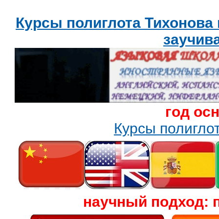
Курсы полиглота Тихонова
заучив
год ос
Курсы полигл
научный подход: 