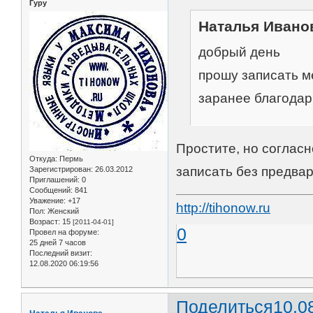
Гуру
Наталья Иванов
добрый день
прошу записать ме
заранее благодар
Простите, но согласн
Откуда:
Пермь
записать без предва
Зарегистрирован
: 26.03.2012
Приглашений:
0
Сообщений:
841
Уважение:
+17
http://tihonow.ru
Пол:
Женский
Возраст:
15
[2011-04-01]
0
Провел на форуме:
25 дней 7 часов
Последний визит:
12.08.2020 06:19:56
Поделиться
10.0