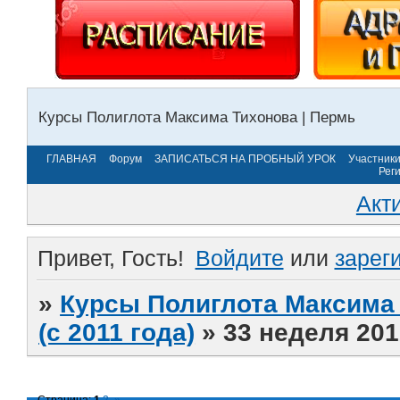
Курсы Полиглота Максима Тихонова | Пермь
ГЛАВНАЯ
Форум
ЗАПИСАТЬСЯ НА ПРОБНЫЙ УРОК
Участник
Рег
Акт
Привет, Гость!
Войдите
или
зарег
»
Курсы Полиглота Максима 
(с 2011 года)
»
33 неделя 201
Страница:
1
2
»