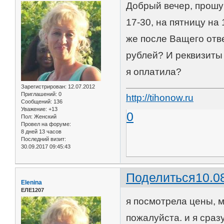
Добрый вечер, прошу 
17-30, на пятницу на
же после Ващего отве
рублей? И реквизиты 
я оплатила?
Зарегистрирован
: 12.07.2012
Приглашений:
0
http://tihonow.ru
Сообщений:
136
Уважение:
+13
0
Пол:
Женский
Провел на форуме:
8 дней 13 часов
Последний визит:
30.09.2017 09:45:43
Поделиться
10.0
Elenina
ЕЛЕ1207
я посмотрела цены, м
пожалуйста. и я сраз