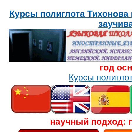
Курсы полиглота Тихонова
заучив
год ос
Курсы полигл
научный подход: 