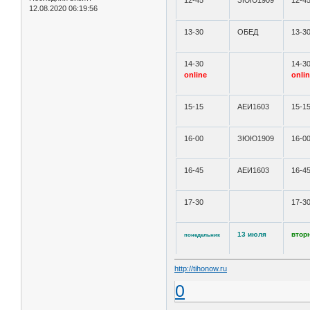
12-45
ЗЮЮ1909
12-4
12.08.2020 06:19:56
13-30
ОБЕД
13-3
14-30
14-3
online
onli
15-15
АЕИ1603
15-1
16-00
ЗЮЮ1909
16-0
16-45
АЕИ1603
16-4
17-30
17-3
13 июля
втор
понедельник
http://tihonow.ru
0