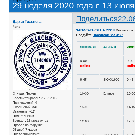
29 неделя 2020 года с 13 июля
Поделиться
22.0
Дарья Тихонова
Гуру
ЗАПИСАТЬСЯ НА УРОК
Вы можете
Следуйте
Правилам записи!
13 июля
втор
понедельник
9-00
9-00
online
onli
9-45
ЗЮЮ1909
9-45
Откуда:
Пермь
10-30
Блинов
10-3
Зарегистрирован
: 26.03.2012
Приглашений:
0
Сообщений:
841
11-15
11-1
Уважение:
+17
Пол:
Женский
Возраст:
15
[2011-04-01]
12-00
12-0
Провел на форуме:
25 дней 7 часов
Последний визит: