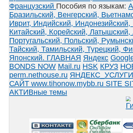
Французский
Пособия по языкам:
А
Бразильский,
Венгерский,
Вьетнам
Иврит,
Индийский,
Индонезийский,
Китайский,
Корейский,
Латышский,
Португальский,
Польский,
Румынск
Тайский,
Тамильский,
Турецкий,
Фи
Японский.
ГЛАВНАЯ
Яндекс
Googl
BONDS NOW
Mail.ru
HSK
КРУЗ
НО
perm.nethouse.ru
ЯНДЕКС_УСЛУГ
САЙТ www.tihonow.mybb.ru
SITE
SI
АКТИВные темы