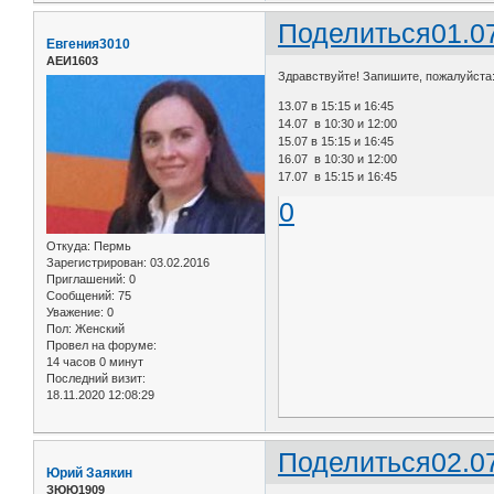
Поделиться
01.0
Евгения3010
АЕИ1603
Здравствуйте! Запишите, пожалуйста
13.07 в 15:15 и 16:45
14.07 в 10:30 и 12:00
15.07 в 15:15 и 16:45
16.07 в 10:30 и 12:00
17.07 в 15:15 и 16:45
0
Откуда:
Пермь
Зарегистрирован
: 03.02.2016
Приглашений:
0
Сообщений:
75
Уважение:
0
Пол:
Женский
Провел на форуме:
14 часов 0 минут
Последний визит:
18.11.2020 12:08:29
Поделиться
02.0
Юрий Заякин
ЗЮЮ1909