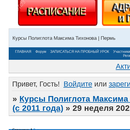
Курсы Полиглота Максима Тихонова | Пермь
ГЛАВНАЯ
Форум
ЗАПИСАТЬСЯ НА ПРОБНЫЙ УРОК
Участник
Рег
Акт
Привет, Гость!
Войдите
или
зарег
»
Курсы Полиглота Максима 
(с 2011 года)
»
29 неделя 202
Страница:
1
2
»