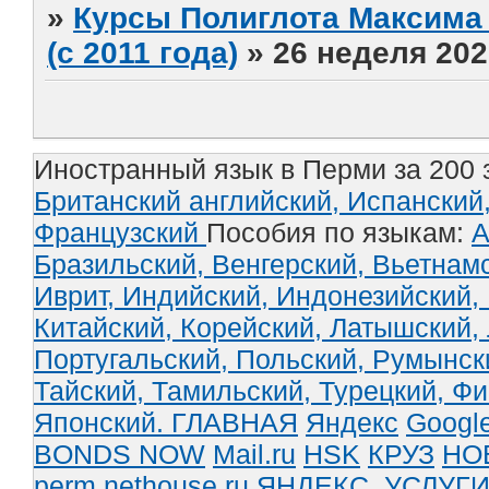
»
Курсы Полиглота Максима 
(с 2011 года)
»
26 неделя 202
Иностранный язык в Перми за 200 
Британский английский,
Испанский
Французский
Пособия по языкам:
А
Бразильский,
Венгерский,
Вьетнам
Иврит,
Индийский,
Индонезийский,
Китайский,
Корейский,
Латышский,
Португальский,
Польский,
Румынск
Тайский,
Тамильский,
Турецкий,
Фи
Японский.
ГЛАВНАЯ
Яндекс
Googl
BONDS NOW
Mail.ru
HSK
КРУЗ
НО
perm.nethouse.ru
ЯНДЕКС_УСЛУГ