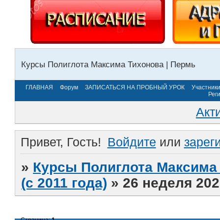
Курсы Полиглота Максима Тихонова | Пермь
ГЛАВНАЯ
Форум
ЗАПИСАТЬСЯ НА ПРОБНЫЙ УРОК
Участник
Рег
Акт
Привет, Гость!
Войдите
или
зарег
»
Курсы Полиглота Максима 
(с 2011 года)
»
26 неделя 202
Страница:
1