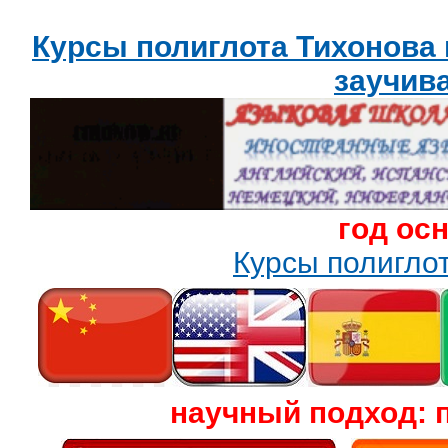
Курсы полиглота Тихонова
заучив
год ос
Курсы полигл
научный подход: 