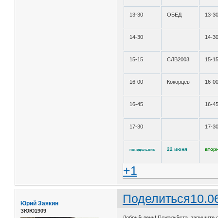
13-30
ОБЕД
13-3
14-30
14-3
15-15
СЛВ2003
15-1
16-00
Кокорцев
16-0
16-45
16-4
17-30
17-3
22 июня
втор
понедельник
+1
Поделиться
10.0
Юрий Заякин
ЗЮЮ1909
Добрый день! Пожалуйста, запишите с