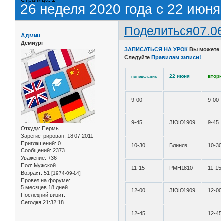
26 неделя 2020 года с 22 июня
Поделиться
07.0
Админ
Демиург
ЗАПИСАТЬСЯ НА УРОК
Вы можете
Следуйте
Правилам записи!
22 июня
втор
понедельник
9-00
9-00
9-45
ЗЮЮ1909
9-45
Откуда:
Пермь
Зарегистрирован
: 18.07.2011
Приглашений:
0
10-30
Блинов
10-3
Сообщений:
2373
Уважение:
+36
Пол:
Мужской
11-15
РМН1810
11-1
Возраст:
51
[1974-09-14]
Провел на форуме:
5 месяцев 18 дней
12-00
ЗЮЮ1909
12-0
Последний визит:
Сегодня 21:32:18
12-45
12-4