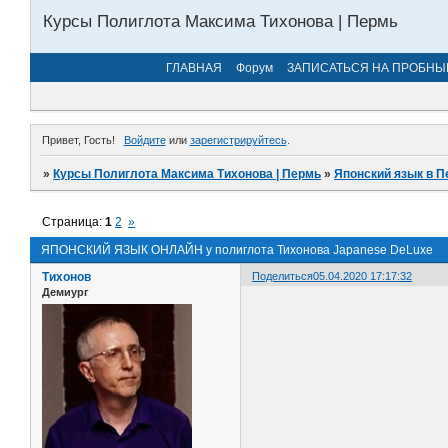
Курсы Полиглота Максима Тихонова | Пермь
ГЛАВНАЯ
Форум
ЗАПИСАТЬСЯ НА ПРОБНЫ
Привет, Гость!
Войдите
или
зарегистрируйтесь
.
»
Курсы Полиглота Максима Тихонова | Пермь
»
Японский язык в П
Страница:
1
2
»
ЯПОНСКИЙ ЯЗЫК ОНЛАЙН у полиглота Тихонова Japanese DeLuxe
Тихонов
Поделиться
05.04.2020 17:17:32
Демиург