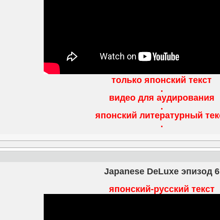
только японский текст
.
видео для аудирования
.
японский литературный тек
.
Japanese DeLuxe эпизод 6
японский-русский текст