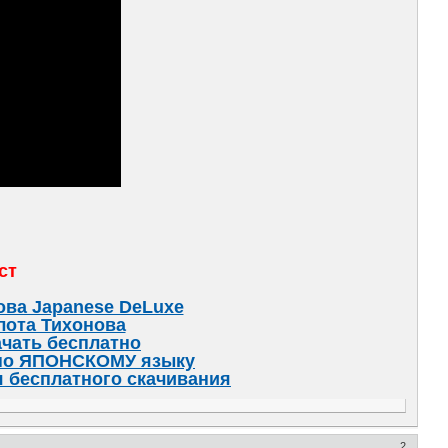
ст
ва Japanese DeLuxe
лота Тихонова
качать бесплатно
 по ЯПОНСКОМУ языку
 бесплатного скачивания
2