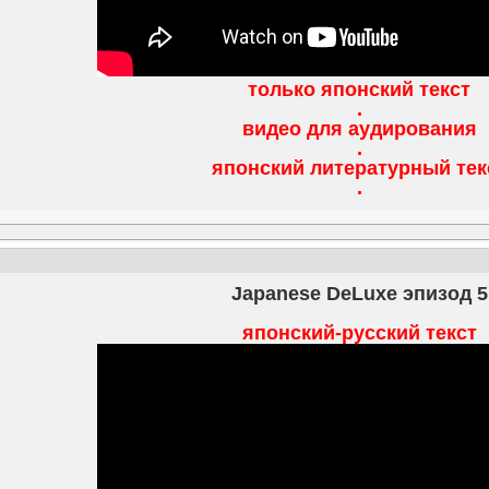
только японский текст
.
видео для аудирования
.
японский литературный тек
.
Japanese DeLuxe эпизод 5
японский-русский текст