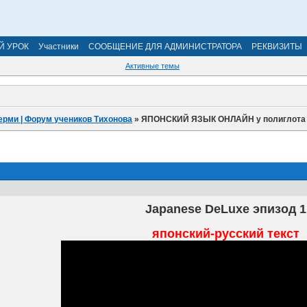
Й УРОК
Участники
СООБЩЕНИЕ ДЛЯ АДМИНИСТРАТОРА
РЕКВИЗИТЫ
Активные темы
ерми | Форум учеников Тихонова
»
ЯПОНСКИЙ ЯЗЫК ОНЛАЙН у полиглота Т
Japanese DeLuxe эпизод 1
японский-русский текст