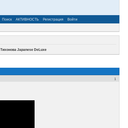
Поиск
АКТИВНОСТЬ
Регистрация
Войти
ихонова Japanese DeLuxe
1