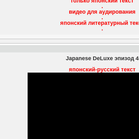
только японский текст
.
видео для аудирования
.
японский литературный тек
.
Japanese DeLuxe эпизод 4
японский-русский текст