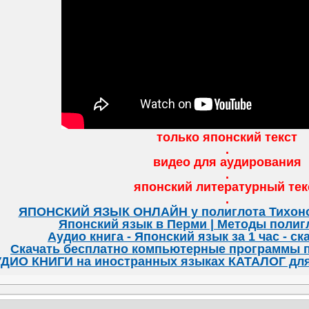
только японский текст
.
видео для аудирования
.
японский литературный тек
.
ЯПОНСКИЙ ЯЗЫК ОНЛАЙН у полиглота Тихоно
Японский язык в Перми | Методы полиг
Аудио книга - Японский язык за 1 час - с
Скачать бесплатно компьютерные программы
ДИО КНИГИ на иностранных языках КАТАЛОГ для